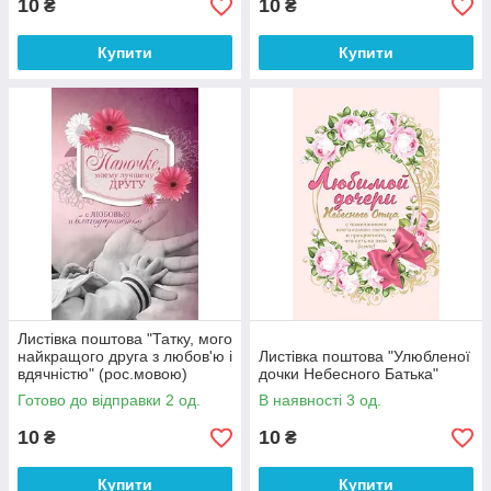
10
10
₴
₴
Купити
Купити
Листівка поштова "Татку, мого
найкращого друга з любов'ю і
Листівка поштова "Улюбленої
вдячністю" (рос.мовою)
дочки Небесного Батька"
Готово до відправки 2 од.
В наявності 3 од.
10
10
₴
₴
Купити
Купити