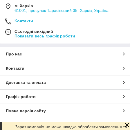
м. Харків
61001, провулок Тарасівський 35, Харків, Україна
Контакти
Сьогодні вихідний
Показати весь графік роботи
Про нас
Контакти
Доставка та оплата
Графік роботи
Повна версія сайту
Сайт створено на маркетплейсі
Prom.ua
Зараз компанія не може швидко обробляти замовлення та