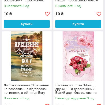
Воскресіння!" / російською
Пасхи!" / російською мовою
мовою
В наявності 3 од.
В наявності 1 од.
10
10
₴
₴
Купити
Купити
Листівка поштова "Хрещення
Листівка поштова "Моїй
не позбавлення від тілесної
дружині. Ти дорогоцінний
нечистоти, а обітниця Богу
Божий дар і благословення
доброго сумління"
для мене" (рос.мовою)
В наявності 3 од.
Готово до відправки 3 од.