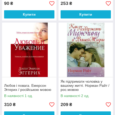
90
253
₴
₴
Купити
Купити
Як підтримати чоловіка у
Любов і повага. Емерсон
вашому житті. Норман Райт /
Эггерих / російською мовою
рос.мовою
В наявності 1 од.
В наявності 2 од.
310
209
₴
₴