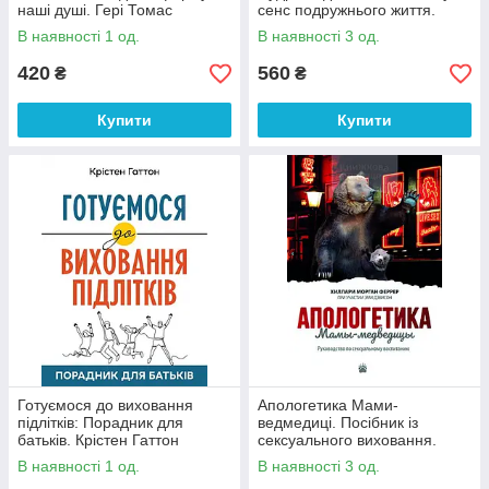
наші душі. Гері Томас
сенс подружнього життя.
Тімоті Келлер
В наявності 1 од.
В наявності 3 од.
420
560
₴
₴
Купити
Купити
Готуємося до виховання
Апологетика Мами-
підлітків: Порадник для
ведмедиці. Посібник із
батьків. Крістен Гаттон
сексуального виховання.
Хілларі Морган Феррер /
В наявності 1 од.
В наявності 3 од.
рос.мовою