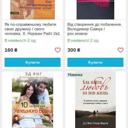
Як по-справжньому любити
Від створення до побачення.
свою дружину / свого
Володимир Савчук /
чоловіка. Х. Норман Райт 2в1
рос.мовою
/ рос.мовою
В наявності 2 од.
В наявності 2 од.
160
300
₴
₴
Купити
Купити
Новинка