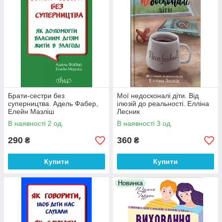
Брати-сестри без
Мої недосконалі діти. Від
суперництва. Адель Фабер,
ілюзій до реальності. Елліна
Елейн Мазліш
Лесник
В наявності 2 од.
В наявності 3 од.
290
360
₴
₴
Купити
Купити
Новинка