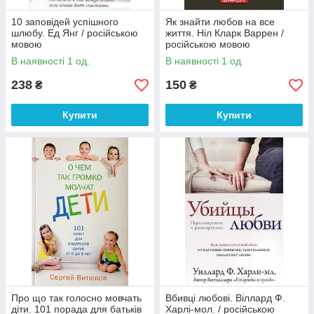
10 заповідей успішного
Як знайти любов на все
шлюбу. Ед Янг / російською
життя. Ніл Кларк Варрен /
мовою
російською мовою
В наявності 1 од.
В наявності 1 од.
238
150
₴
₴
Купити
Купити
Про що так голосно мовчать
Вбивці любові. Віллард Ф.
діти. 101 порада для батьків
Харлі-мол. / російською