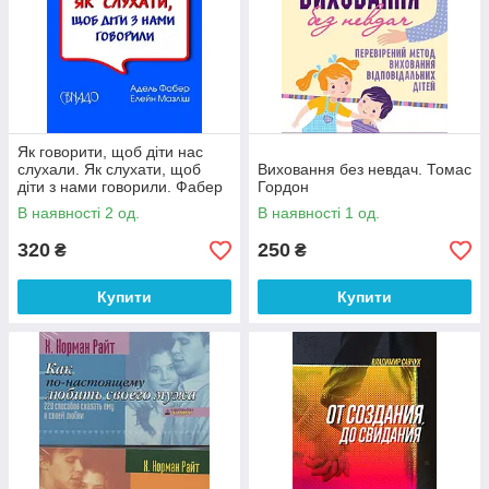
Як говорити, щоб діти нас
слухали. Як слухати, щоб
Виховання без невдач. Томас
діти з нами говорили. Фабер
Гордон
Адель, Мазліш Елейн
В наявності 2 од.
В наявності 1 од.
320
250
₴
₴
Купити
Купити