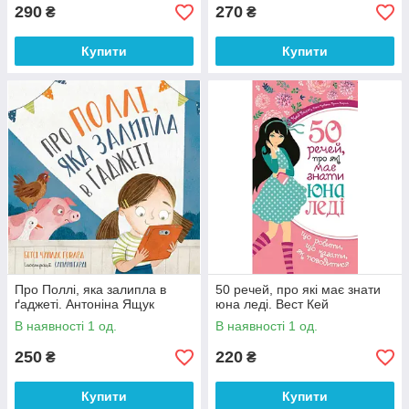
290
270
₴
₴
Купити
Купити
Про Поллі, яка залипла в
50 речей, про які має знати
ґаджеті. Антоніна Ящук
юна леді. Вест Кей
В наявності 1 од.
В наявності 1 од.
250
220
₴
₴
Купити
Купити