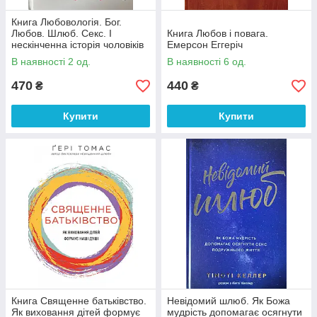
Книга Любовологія. Бог.
Любов. Шлюб. Секс. І
Книга Любов і повага.
нескінченна історія чоловіків
Емерсон Еггеріч
та жінок. Джон Марк Комер
В наявності 2 од.
В наявності 6 од.
470
440
₴
₴
Купити
Купити
Книга Священне батьківство.
Невідомий шлюб. Як Божа
Як виховання дітей формує
мудрість допомагає осягнути