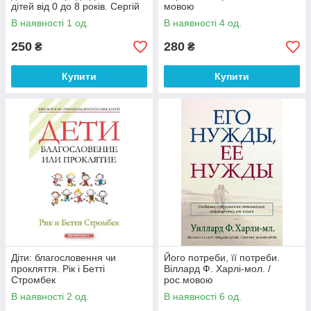
дітей від 0 до 8 років. Сергій
мовою
Витюков
В наявності 1 од.
В наявності 4 од.
250
280
₴
₴
Купити
Купити
Діти: благословення чи
Його потреби, її потреби.
прокляття. Рік і Бетті
Віллард Ф. Харлі-мол. /
Стромбек
рос.мовою
В наявності 2 од.
В наявності 6 од.