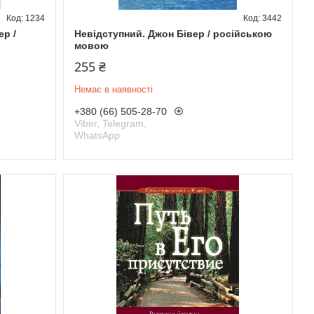
1234
3442
ер /
Невідступний. Джон Бівер / російською
мовою
255 ₴
Немає в наявності
+380 (66) 505-28-70
Viber, Telegram,
WhatsApp