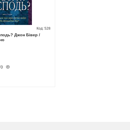
528
сподь? Джон Бівер /
ою
70