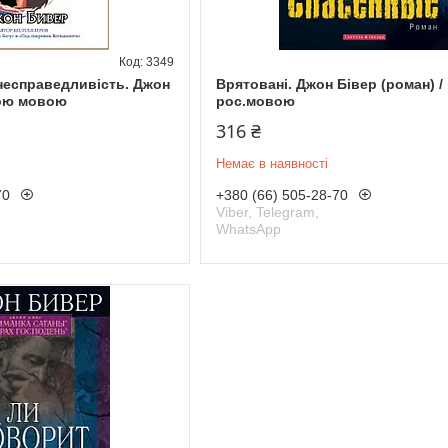
3349
 несправедливість. Джон
Врятовані. Джон Бівер (роман) /
кою мовою
рос.мовою
316 ₴
Немає в наявності
70
+380 (66) 505-28-70
Viber, Telegram,
WhatsApp