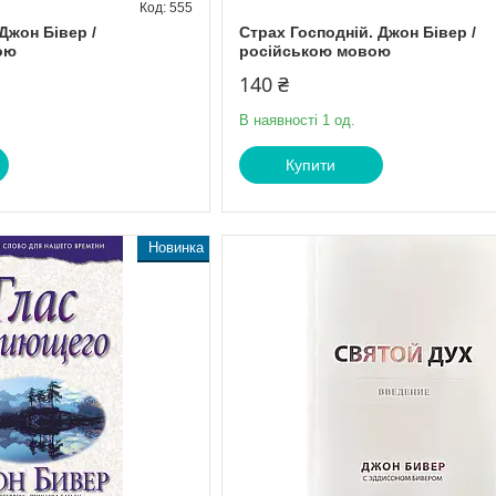
555
 Джон Бівер /
Страх Господній. Джон Бівер /
ою
російською мовою
140 ₴
В наявності 1 од.
Купити
Новинка