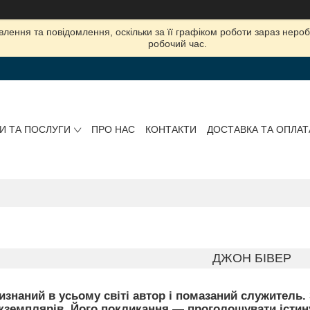
лення та повідомлення, оскільки за її графіком роботи зараз нер
робочий час.
И ТА ПОСЛУГИ
ПРО НАС
КОНТАКТИ
ДОСТАВКА ТА ОПЛАТ
ДЖОН БІВЕР
знаний в усьому світі автор і помазаний служитель. 
кземплярів. Його покликання — проголошувати істину