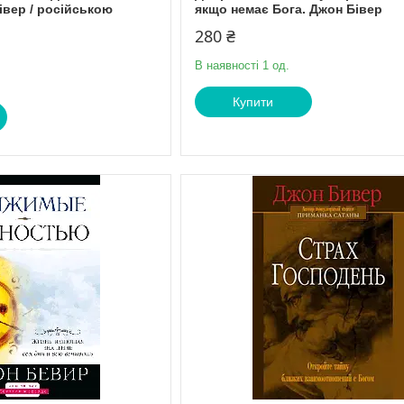
івер / російською
якщо немає Бога. Джон Бівер
280 ₴
В наявності 1 од.
Купити