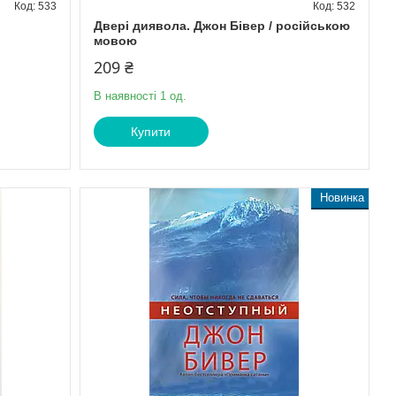
533
532
Двері диявола. Джон Бівер / російською
мовою
209 ₴
В наявності 1 од.
Купити
Новинка