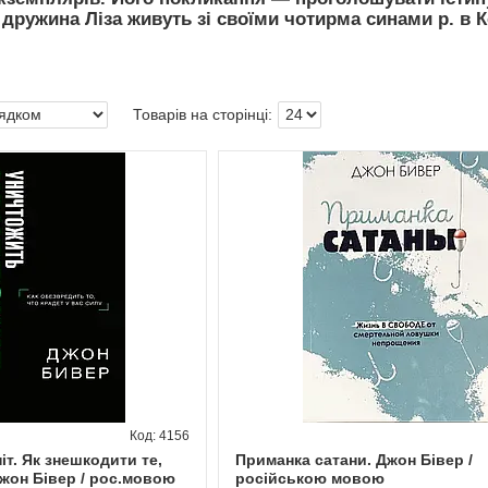
дружина Ліза живуть зі своїми чотирма синами р. в 
4156
т. Як знешкодити те,
Приманка сатани. Джон Бівер /
Джон Бівер / рос.мовою
російською мовою