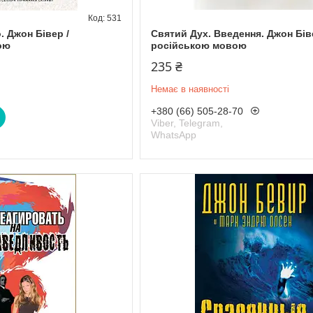
531
 Джон Бівер /
Святий Дух. Введення. Джон Бів
ою
російською мовою
235 ₴
Немає в наявності
+380 (66) 505-28-70
Viber, Telegram,
WhatsApp