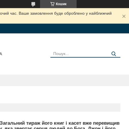
Кошик
обочий час. Ваше замовлення буде оброблено у найближчий
А
Загальний тираж його книг і касет вже перевищив
, яка звертає серця людей до Бога. Джон і його