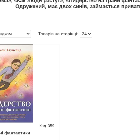
 ума», «Как люди растут», «Лидерство на грани фант
Одружений, має двох синів, займається приват
359
ні фантастики