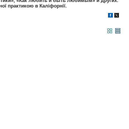
астики», «Как любить и быть любимым» и других.
ної практикою в Каліфорнії.