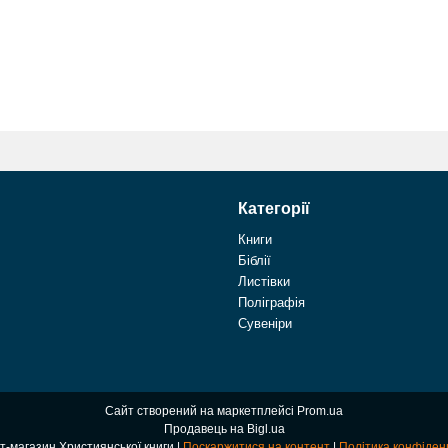
Категорії
Книги
Біблії
Листівки
Поліграфія
Сувеніри
Сайт створений на маркетплейсі
Prom.ua
Продавець на Bigl.ua
Інтернет-магазин Християнської книги |
Поскаржитися на контент
|
Політика конфіден