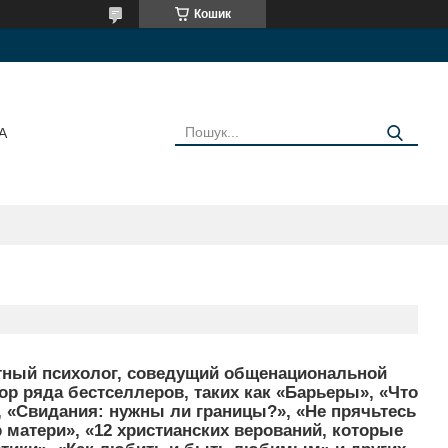
Кошик
А
стный психолог, соведущий общенациональной
ор ряда бестселлеров, таких как «Барьеры», «Что
», «Свидания: нужны ли границы?», «Не прячьтесь
 матери», «12 христианских верований, которые