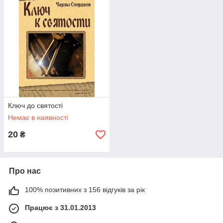
називають «королем проповідників». Кажуть,
що не залишилося ні одного вірша в Біблії, що
він не розкрив би в своїх проповідях. Його
проповіді були видані в сорока томах. Твори
Сперджена становлять велику бібліотеку, для
прочитання якої потрібні роки.
Ключ до святості
Немає в наявності
20
₴
Про нас
100% позитивних з 156 відгуків за рік
Працює з 31.01.2013