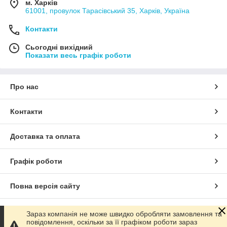
м. Харків
61001, провулок Тарасівський 35, Харків, Україна
Контакти
Сьогодні вихідний
Показати весь графік роботи
Про нас
Контакти
Доставка та оплата
Графік роботи
Повна версія сайту
Сайт створено на маркетплейсі
Prom.ua
Зараз компанія не може швидко обробляти замовлення та
повідомлення, оскільки за її графіком роботи зараз