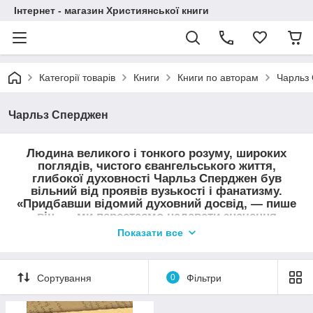
Інтернет - магазин Християнської книги
Категорії товарів
Книги
Книги по авторам
Чарльз
Чарльз Сперджен
Людина великого і тонкого розуму, широких
поглядів, чистого євангельського життя,
глибокої духовності Чарльз Сперджен був
вільний від проявів вузькості і фанатизму.
«Придбавши відомий духовний досвід, — пише
він, — ми перестаємо надавати значення
відмінності у віросповіданнях, у
Показати все
найменуваннях, способи вияву духовного
життя... Ми змінюємося, коли нас відвідує
бажання шукати Христа, де б Він не був. А
Сортування
0
Фільтри
знайшовши Його, служити Йому. Тоді по милості
Божій веронетерпимость зникає в нас.» У
багатьох країнах Ч. Сперджена справедливо