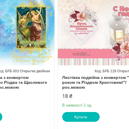
БРБ 003 Открытка двойная
БРБ 128 Открыт
а з конвертом
Листівка подвійна з конвертом 
о Різдва та Щасливого
роком та Різдвом Христовим!"/
рос.мовою
рос.мовою
18 ₴
В наявності 1 од.
Купити