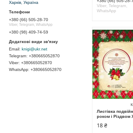
+380 (66) 505-28-
Харків, Україна
Viber, Telegram,
WhatsApp
+380 (66) 505-28-70
Viber, Telegram, WhatsApp
+380 (98) 409-74-59
knigi@ukr.net
+380665052870
+380665052870
+380665052870
Листівка подвій
роком і Різдвом
18 ₴