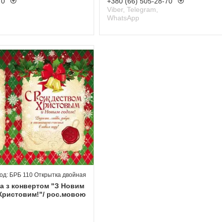
70
+380 (66) 505-28-70
Viber, Telegram,
WhatsApp
БРБ 110 Открытка двойная
на з конвертом "З Новим
 Христовим!"/ рос.мовою