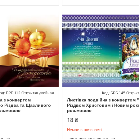
БРБ 112 Открытка двойная
БРБ 145 Открыт
а з конвертом
Листівка подвійна з конвертом 
о Різдва та Щасливого
Різдвом Христовим і Новим рок
рос.мовою
рос.мовою
18 ₴
Немає в наявності