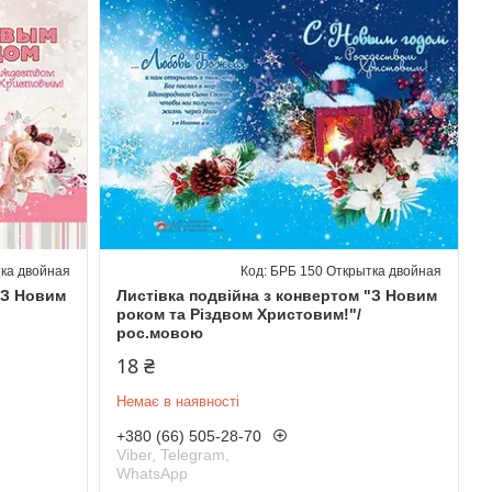
ка двойная
БРБ 150 Открытка двойная
"З Новим
Листівка подвійна з конвертом "З Новим
роком та Різдвом Христовим!"/
рос.мовою
18 ₴
Немає в наявності
+380 (66) 505-28-70
Viber, Telegram,
WhatsApp