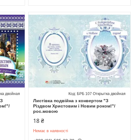
ка двойная
БРБ 107 Открытка двойная
"З
Листівка подвійна з конвертом "З
ом!"/
Різдвом Христовим і Новим роком!"/
рос.мовою
18 ₴
Немає в наявності