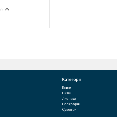
70
Категорії
Книги
Біблії
Листівки
Поліграфія
Сувеніри