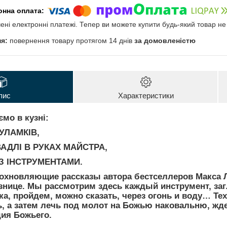
чені електронні платежі. Тепер ви можете купити будь-який товар н
повернення товару протягом 14 днів
за домовленістю
пис
Характеристики
ємо в кузні:
 УЛАМКІВ,
АДЛІ В РУКАХ МАЙСТРА,
З ІНСТРУМЕНТАМИ.
дохновляющие рассказы автора бестселлеров Макса 
узнице. Мы рассмотрим здесь каждый инструмент, за
ка, пройдем, можно сказать, через огонь и воду… Тех
ь, а затем лечь под молот на Божью наковальню, жд
дия Божьего.