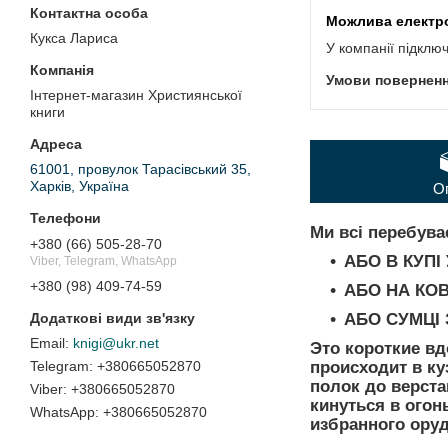
Кукса Лариса
У компанії підклю
Інтернет-магазин Християнської
книги
61001, провулок Тарасівський 35,
Харків, Україна
О
Ми всі перебува
+380 (66) 505-28-70
АБО В КУПІ
Viber, Telegram, WhatsApp
+380 (98) 409-74-59
АБО НА КОВ
АБО СУМЦІ 
knigi@ukr.net
Это короткие в
происходит в к
+380665052870
полок до верста
+380665052870
кинуться в огон
+380665052870
избранного ору