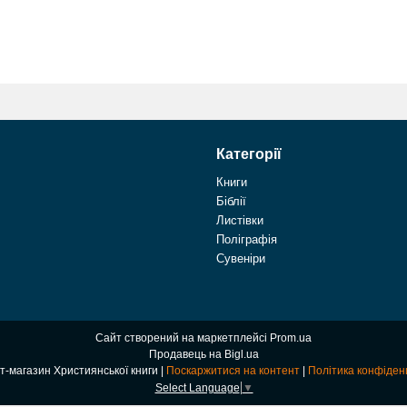
Категорії
Книги
Біблії
Листівки
Поліграфія
Сувеніри
Сайт створений на маркетплейсі
Prom.ua
Продавець на Bigl.ua
Інтернет-магазин Християнської книги |
Поскаржитися на контент
|
Політика конфіден
Select Language
▼