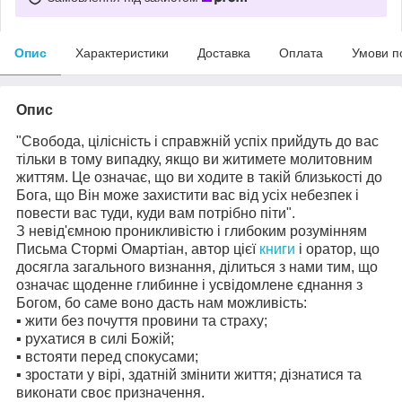
Опис
Характеристики
Доставка
Оплата
Умови п
Опис
"Свобода, цілісність і справжній успіх прийдуть до вас
тільки в тому випадку, якщо ви житимете молитовним
життям. Це означає, що ви ходите в такій близькості до
Бога, що Він може захистити вас від усіх небезпек і
повести вас туди, куди вам потрібно піти".
З невід'ємною проникливістю і глибоким розумінням
Письма Стормі Омартіан, автор цієї
книги
і оратор, що
досягла загального визнання, ділиться з нами тим, що
означає щоденне глибинне і усвідомлене єднання з
Богом, бо саме воно дасть нам можливість:
▪ жити без почуття провини та страху;
▪ ︎рухатися в силі Божій;
▪ встояти перед спокусами;
▪ зростати у вірі, здатній змінити життя; дізнатися та
виконати своє призначення.