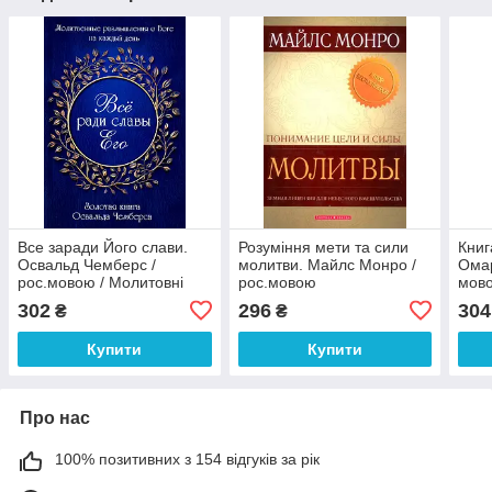
Все заради Його слави.
Розуміння мети та сили
Книг
Освальд Чемберс /
молитви. Майлс Монро /
Омар
рос.мовою / Молитовні
рос.мовою
мов
роздуми про Бога щодня
302
296
304
₴
₴
Купити
Купити
Про нас
100% позитивних з 154 відгуків за рік