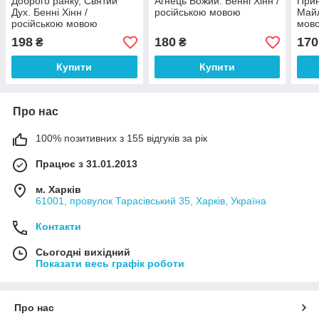
Доброго ранку, Святий
Агнець Божий. Бенні Хінн /
Прин
Дух. Бенні Хінн /
російською мовою
Майл
російською мовою
мов
198
180
170
₴
₴
Купити
Купити
Про нас
100% позитивних з 155 відгуків за рік
Працює з 31.01.2013
м. Харків
61001, провулок Тарасівський 35, Харків, Україна
Контакти
Сьогодні вихідний
Показати весь графік роботи
Про нас