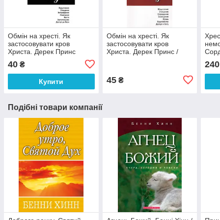
Обмін на хресті. Як
Обмін на хресті. Як
Хрес
застосовувати кров
застосовувати кров
немо
Христа. Дерек Принс
Христа. Дерек Принс /
Сорд
рос.мовою
40
240
₴
45
₴
Купити
Подібні товари компанії