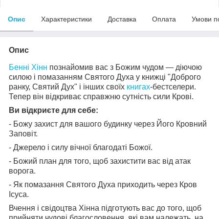
Опис
Характеристики
Доставка
Оплата
Умови п
Опис
Бенні Хінн
познайомив вас з Божим чудом — діючою
силою і помазанням Святого Духа у книжці "Доброго
ранку, Святий Дух" і інших своїх
книгах
-бестселери.
Тепер він відкриває справжню сутність сили Крові.
Ви відкриєте для себе:
- Божу захист для вашого будинку через Його Кровний
Заповіт.
- Джерело і силу вічної благодаті Божої.
- Божий план для того, щоб захистити вас від атак
ворога.
- Як помазання Святого Духа приходить через Кров
Ісуса.
Вчення і свідоцтва Хінна підготують вас до того, щоб
прийняти чудові благословення, які вам належать, на