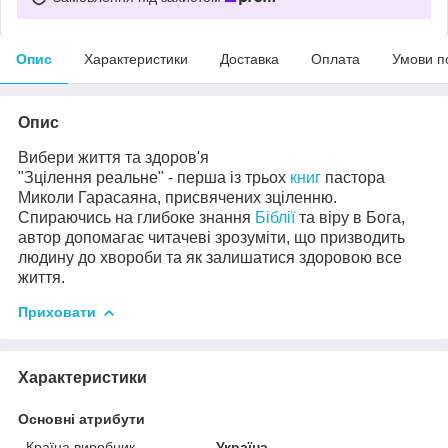
Опис
Характеристики
Доставка
Оплата
Умови п
Опис
Вибери життя та здоров'я
"Зцілення реальне" - перша із трьох
книг
пастора
Миколи Гарасаяна, присвячених зціленню.
Спираючись на глибоке знання
Біблії
та віру в Бога,
автор допомагає читачеві зрозуміти, що призводить
людину до хвороби та як залишатися здоровою все
життя.
Приховати
Характеристики
Основні атрибути
Країна виробник
Україна