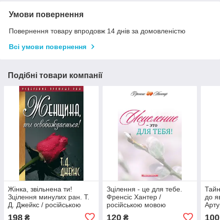
Умови повернення
Повернення товару впродовж 14 днів за домовленістю
Всі умови повернення
Подібні товари компанії
Жінка, звільнена ти!
Зцілення - це для тебе.
Тайн
Зцілення минулих ран. Т.
Френсіс Хантер /
до я
Д. Джейкс / російською
російською мовою
Арту
мовою
мов
198
120
100
₴
₴