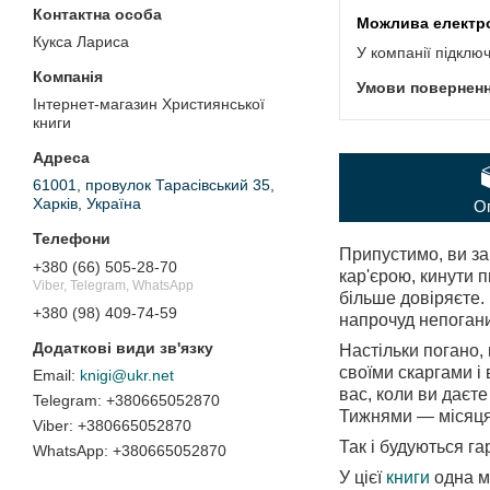
Кукса Лариса
У компанії підклю
Інтернет-магазин Християнської
книги
61001, провулок Тарасівський 35,
Харків, Україна
О
Припустимо, ви за
+380 (66) 505-28-70
кар'єрою, кинути 
Viber, Telegram, WhatsApp
більше довіряєте. 
+380 (98) 409-74-59
напрочуд непоган
Настільки погано,
своїми скаргами і
knigi@ukr.net
вас, коли ви даєте
+380665052870
Тижнями — місяцям
+380665052870
Так і будуються га
+380665052870
У цієї
книги
одна м