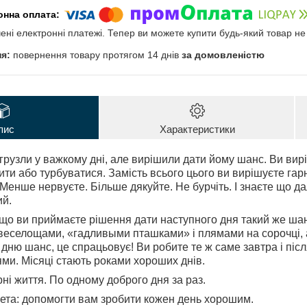
чені електронні платежі. Тепер ви можете купити будь-який товар н
повернення товару протягом 14 днів
за домовленістю
пис
Характеристики
грузли у важкому дні, але вирішили дати йому шанс. Ви ви
пити або турбуватися. Замість всього цього ви вирішуєте га
Менше нервуєте. Більше дякуйте. Не бурчіть. І знаєте що дал
ий.
 що ви приймаєте рішення дати наступного дня такий же шан
 веселощами, «гадливыми пташками» і плямами на сорочці, а
 дню шанс, це спрацьовує! Ви робите те ж саме завтра і післ
и. Місяці стають роками хороших днів.
рні життя. По одному доброго дня за раз.
ета: допомогти вам зробити кожен день хорошим.