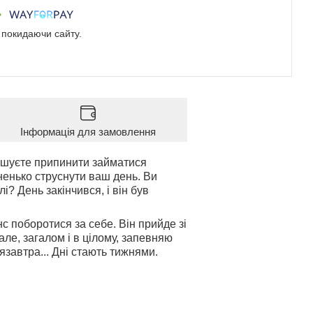
е покидаючи сайту.
Інформація для замовлення
рішуєте припинити займатися
рненько струснути ваш день. Ви
і? День закінчився, і він був
с поборотися за себе. Він прийде зі
ле, загалом і в цілому, запевняю
язавтра... Дні стають тижнями.