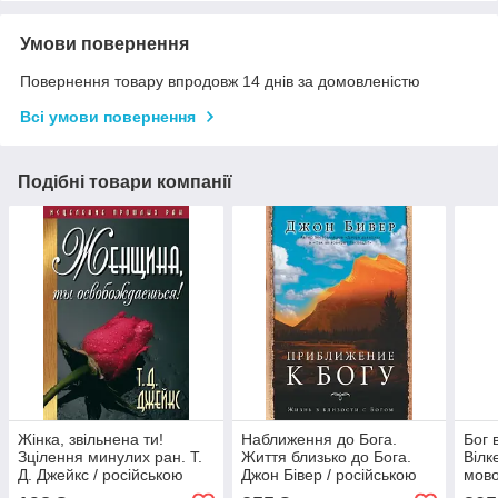
Умови повернення
Повернення товару впродовж 14 днів за домовленістю
Всі умови повернення
Подібні товари компанії
Жінка, звільнена ти!
Наближення до Бога.
Бог 
Зцілення минулих ран. Т.
Життя близько до Бога.
Вілк
Д. Джейкс / російською
Джон Бівер / російською
мов
мовою
мовою