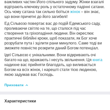
важливих частин Його спільного задуму. Жінки взагалі
відіграють ключову роль у остаточному падінні сатани.
Ось чому сатана так сильно боїться
жінок
– він знає,
що вони причетні до його загибелі!
Ед Сільвозо повертає вас до подій Едемського саду,
проливаючи світло на те, що сталося під час
створення та гріхопадіння людини. Він окреслює
практичні біблійні кроки, щоб показати, як Бог хоче
розрубати пута і зцілити рани минулого. Саме тоді ви
зможете повністю розкрити даний Богом потенціал.
Ідеї Сільвозо є унікальними. Вони відкривають очі
багато на що, вражають і несуть звільнення. Ця
книга
надихне вас прийняти благодать, що виливається
Богом на всіх жінок, і нарешті стати тією людиною,
якою задумав вас Господь.
Приховати
Характеристики