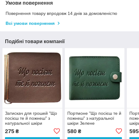
Умови повернення
Повернення товару впродовж 14 днів за домовленістю
Всі умови повернення
Подібні товари компанії
Затискач для грошей "Що
Портмоне "Що посієш те й
Порт
посієш те й пожнеш" з
пожнеш" з натуральної
пожн
натуральної шкіри
шкіри Зелене
шкір
Коричневий
275
580
595
₴
₴