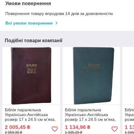
Умови повернення
Повернення товару впродовж 14 днів за домовленістю
Всі умови повернення
Подібні товари компанії
Біблія паралельна
Біблія паралельна
Бібл
Українсько-Англійська
Українсько-Англійська
Укра
розмір 17 х 24.5 см м'яка,
розмір 17 х 24.5 см м'яка,
розм
золоті сторінки Шкіра (арт
золоті сторінки (арт
золо
2 005,45
1 134,96
1 1
₴
₴
1917802) Бордова
1917504) Бірюза
1917
2 359,35 ₴
1 335,25 ₴
1 335