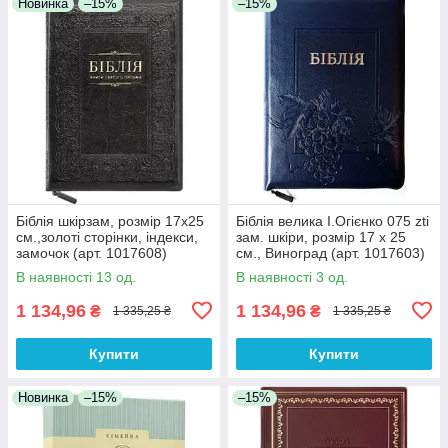
Новинка
–15%
–15%
Біблія шкірзам, розмір 17х25
Біблія велика І.Огієнко 075 zti
см.,золоті сторінки, індекси,
зам. шкіри, розмір 17 х 25
замочок (арт. 1017608)
см., Виноград (арт. 1017603)
В наявності 13 од.
В наявності 3 од.
1 134,96
1 134,96
₴
₴
1 335,25 ₴
1 335,25 ₴
Купити
Купити
Новинка
–15%
–15%