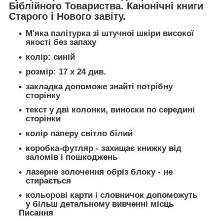
Біблійного Товариства. Канонічні книги
Старого і Нового завіту.
М'яка палітурка зі штучної шкіри високої
якості без запаху
колір: синій
розмір: 17 х 24 див.
закладка допоможе знайті потрібну
сторінку
текст у дві колонки, виноски по середині
сторінки
колір паперу світло білий
коробка-футляр - захищає книжку від
заломів і пошкоджень
лазерне золочення обріз блоку - не
стирається
кольорові карти і словничок допоможуть
у більш детальному вивченні місць
Писання