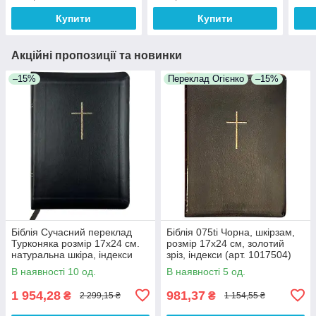
Купити
Купити
Акційні пропозиції та новинки
–15%
Переклад Огієнко
–15%
Біблія Сучасний переклад
Біблія 075ti Чорна, шкірзам,
Турконяка розмір 17х24 см.
розмір 17х24 см, золотий
натуральна шкіра, індекси
зріз, індекси (арт. 1017504)
(арт. 1057905) Чорна
В наявності 10 од.
В наявності 5 од.
1 954,28
981,37
₴
₴
2 299,15 ₴
1 154,55 ₴