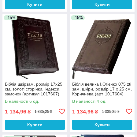
Купити
Купити
–15%
–15%
Біблія шкірзам, розмір 17х25
Біблія велика І.Огієнко 075 zti
см.,золоті сторінки, індекси,
зам. шкіри, розмір 17 х 25 см,
замочок (артикул 1017607)
Коричнева (арт. 1017604)
рамка
В наявності 6 од.
В наявності 4 од.
1 134,96
1 134,96
₴
₴
1 335,25 ₴
1 335,25 ₴
Купити
Купити