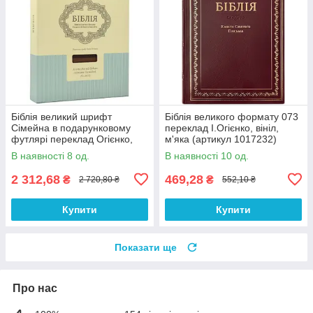
Біблія великий шрифт
Біблія великого формату 073
Сімейна в подарунковому
переклад І.Огієнко, вініл,
футлярі переклад Огієнко,
м'яка (артикул 1017232)
розмір 21х30 см (арт
Бордо
В наявності 8 од.
В наявності 10 од.
1018504) Коричнева
2 312,68
469,28
₴
₴
2 720,80 ₴
552,10 ₴
Купити
Купити
Показати ще
Про нас