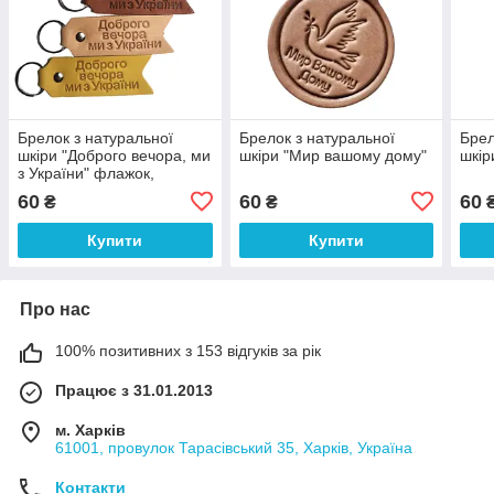
Брелок з натуральної
Брелок з натуральної
Брел
шкіри "Доброго вечора, ми
шкіри "Мир вашому дому"
шкір
з України" флажок,
двосторонній
60
60
60
₴
₴
Купити
Купити
Про нас
100% позитивних з 153 відгуків за рік
Працює з 31.01.2013
м. Харків
61001, провулок Тарасівський 35, Харків, Україна
Контакти