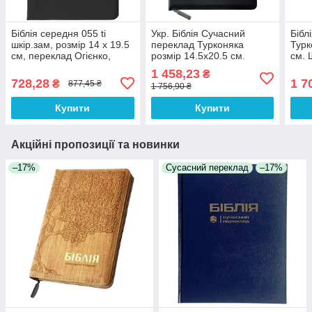
Біблія середня 055 ti
Укр. Біблія Сучасний
Бібл
шкір.зам, розмір 14 х 19.5
переклад Турконяка
Турк
см, переклад Огієнко,
розмір 14.5х20.5 см.
см. 
Індекси (арт. 1015504)
натуральна шкіра, індекси
заст
1 458,23
₴
(арт 1055902) Чорна
Чор
728,28
1 7
₴
877,45 ₴
1 756,90 ₴
Купити
Купити
Акційні пропозиції та новинки
–17%
Сусасний переклад
–17%