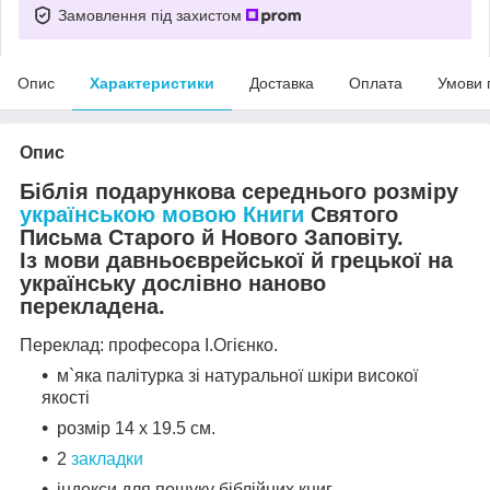
Замовлення під захистом
Опис
Характеристики
Доставка
Оплата
Умови 
Опис
Біблія подарункова середнього розміру
українською мовою
Книги
Святого
Письма Старого й Нового Заповіту.
Із мови давньоєврейської й грецької на
українську дослівно наново
перекладена.
Переклад: професора І.Огієнко.
м`яка палітурка зі натуральної шкіри високої
якості
розмір 14 х 19.5 см.
2
закладки
індекси для пошуку біблійних книг