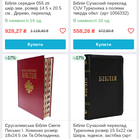
Біблія середня 055 zti
Біблія Сучасний переклад
шкір.зам, розмір 14.5 х 20.5
CUV Турконяка з полями
см., Дерево, переклад
тверда обкл. (арт 1056332)
Огієнко (арт. 1015610)
Синя
В наявності 14 од.
В наявності 10 од.
928,27
558,26
₴
₴
1 118,40 ₴
672,60 ₴
Купити
Купити
–17%
–17%
Єрусалимська Біблія Святе
Біблія Сучасний переклад
Письмо І. Хоменко розмір
Турконяка розмір 15.5х22 см.
18х24.5 см Тв.Обкладинка,
Шкіра, індекси, застібка (арт