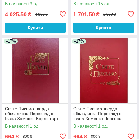
Індекси
1056901) Чорна
В наявності 3 од.
В наявності 15 од.
4 025,50
1 701,50
₴
₴
4 850 ₴
2 050 ₴
Купити
Купити
–17%
–17%
Святе Письмо тверда
Святе Письмо тверда
обкладинка Переклад о.
обкладинка Переклад о.
Івана Хоменко Бордо (арт.
Івана Хоменко Червона
1063.б) розмір 15х20.5 см
розмір 15х20.5 см (арт.
В наявності 1 од.
В наявності 1 од.
1063.Ч)
664
664
₴
₴
800 ₴
800 ₴