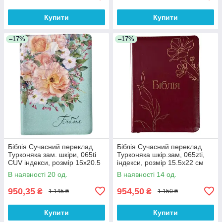
Купити
Купити
–17%
–17%
Біблія Сучасний переклад
Біблія Сучасний переклад
Турконяка зам. шкіри, 065ti
Турконяка шкір.зам, 065zti,
CUV індекси, розмір 15х20.5
індекси, розмір 15.5х22 см
см (арт 1056551) Кольорова
(арт 1056615) Бордова
В наявності 20 од.
В наявності 14 од.
950,35
954,50
₴
₴
1 145 ₴
1 150 ₴
Купити
Купити