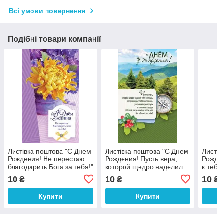
Всі умови повернення
Подібні товари компанії
Листівка поштова "С Днем
Листівка поштова "С Днем
Лист
Рождения! Не перестаю
Рождения! Пусть вера,
Рожд
благодарить Бога за тебя!"
которой щедро наделил
к те
тебя Господь,
10
10
10
₴
₴
сопровождает..."
Купити
Купити