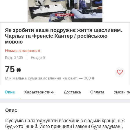
Як зробити ваше подружнє життя щасливим.
Чарльз та Френсіс Хантер / російською
мовою
Немає в наявності
Код: 3439
Роздріб
75
₴
Мінімальна сума замовлення на сайті — 300 ₴
Опис
Характеристики
Доставка
Оплата
Умови п
Опис
Ісус умів налагоджувати взаємини з людьми краще, ніж
будь-хто інший. Його принципи і закони були задумані,