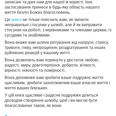
записані та дані нам для нашої ж користі. Їхнє
застосування принесе в будь-яку область нашого
життя безліч Божих благословень.
Ця
книга
не тільки пояснить вам, як змінити
неправильні стосунки у шлюбі, але й як виправити
стосунки на роботі, з керівниками та членами церкви, із
сусідами та знайомими.
Вона вкаже вам шляхи рятування від напруги, стресу,
тривоги, гніву, непрощення, роздратування та інших
руйнівних реакцій у вашому житті.
Вона дозволить вам поринути у достаток любові,
радості, миру, довготерпіння, доброти, м'якості,
вірності, ніжності та помірності.
Вона допоможе вам зробити ваше подружнє життя
щасливим, зробити захоплюючим ваше власне життя і
життя ваших близьких.
У цій книзі щасливе і радісне подружжя ділиться
досвідом створення шлюбу, щоб і ви могли бути
благословенні також, як вони.