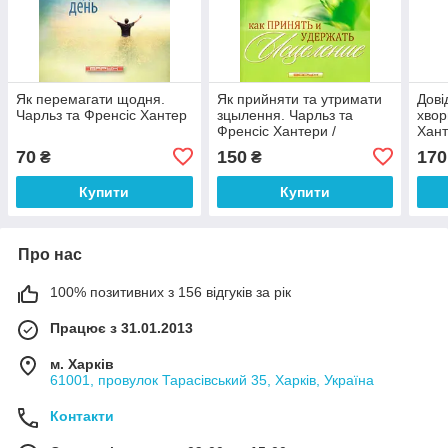
Як перемагати щодня.
Як прийняти та утримати
Дові
Чарльз та Френсіс Хантер
зцылення. Чарльз та
хвор
Френсіс Хантери /
Хант
рос.мовою
мов
70
150
170
₴
₴
Купити
Купити
Про нас
100% позитивних з 156 відгуків за рік
Працює з 31.01.2013
м. Харків
61001, провулок Тарасівський 35, Харків, Україна
Контакти