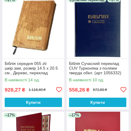
Біблія середня 055 zti
Біблія Сучасний переклад
шкір.зам, розмір 14.5 х 20.5
CUV Турконяка з полями
см., Дерево, переклад
тверда обкл. (арт 1056332)
Огієнко (арт. 1015610)
Синя
В наявності 14 од.
В наявності 10 од.
928,27
558,26
₴
₴
1 118,40 ₴
672,60 ₴
Купити
Купити
–17%
–17%