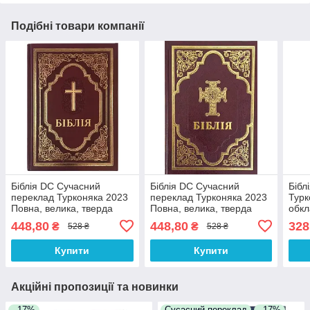
Подібні товари компанії
Біблія DC Сучасний
Біблія DC Сучасний
Бібл
переклад Турконяка 2023
переклад Турконяка 2023
Турк
Повна, велика, тверда
Повна, велика, тверда
обк
обкладинка (арт. 1067331)
обкладинка (арт 1067331)
розм
448,80
448,80
328
₴
₴
528 ₴
528 ₴
Бордо Хрест
Бордо Хрест
Кори
Купити
Купити
Акційні пропозиції та новинки
–17%
Сусасний переклад
–17%