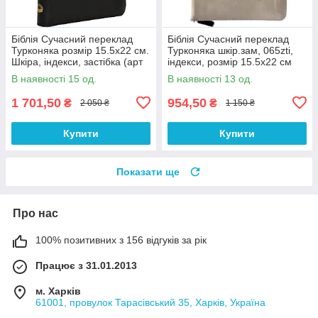
Біблія Сучасний переклад
Біблія Сучасний переклад
Турконяка розмір 15.5х22 см.
Турконяка шкір.зам, 065zti,
Шкіра, індекси, застібка (арт
індекси, розмір 15.5х22 см
1056901) Чорна
(арт 1056616)
В наявності 15 од.
В наявності 13 од.
1 701,50
954,50
₴
₴
2 050 ₴
1 150 ₴
Купити
Купити
Показати ще
Про нас
100% позитивних з 156 відгуків за рік
Працює з 31.01.2013
м. Харків
61001, провулок Тарасівський 35, Харків, Україна