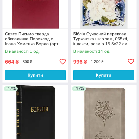
Святе Письмо тверда
Біблія Сучасний переклад
обкладинка Переклад о.
Турконяка шкір.зам, 065zti,
Івана Хоменко Бордо (арт.
індекси, розмір 15.5х22 см
1063.б) розмір 15х20.5 см
(арт 1056658) Квіти
В наявності 1 од.
В наявності 14 од.
664
996
₴
₴
800 ₴
1 200 ₴
Купити
Купити
–17%
–17%