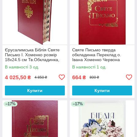
Єрусалимська Біблія Святе
Святе Письмо тверда
Письмо І. Хоменко розмір
обкладинка Переклад о.
18х24.5 см Тв.Обкладинка,
Івана Хоменко Червона
Індекси
розмір 15х20.5 см (арт.
В наявності 3 од.
В наявності 1 од.
1063.Ч)
4 025,50
664
₴
₴
4 850 ₴
800 ₴
Купити
Купити
–17%
–17%