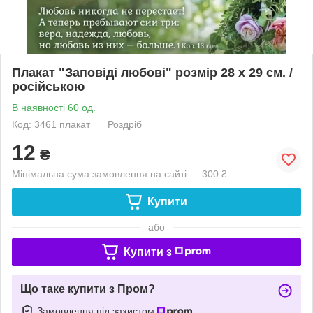
Плакат "Заповіді любові" розмір 28 х 29 см. /
російською
В наявності 60 од.
Код: 3461 плакат
Роздріб
12
₴
Мінімальна сума замовлення на сайті — 300 ₴
Купити
або
Купити з
Що таке купити з Пром?
Замовлення під захистом