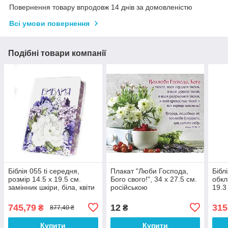
Повернення товару впродовж 14 днів за домовленістю
Всі умови повернення
Подібні товари компанії
Біблія 055 ti середня,
Плакат "Люби Господа,
Біблі
розмір 14.5 х 19.5 см.
Бого свого!", 34 х 27.5 см.
обкл
замінник шкіри, біла, квіти
російською
19.3
(артикул 11551.1)
росі
російською мовою
745,79
12
315
₴
₴
877,40 ₴
Купити
Купити