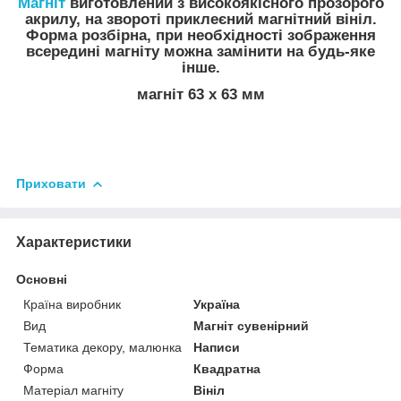
Магніт
виготовлений з високоякісного прозорого
акрилу, на звороті приклеєний магнітний вініл.
Форма розбірна, при необхідності зображення
всередині магніту можна замінити на будь-яке
інше.
магніт 63 х 63 мм
Приховати
Характеристики
Основні
Країна виробник
Україна
Вид
Магніт сувенірний
Тематика декору, малюнка
Написи
Форма
Квадратна
Матеріал магніту
Вініл