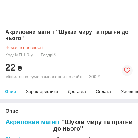
Акриловий магніт "Шукай миру та прагни до
нього"
Немає в наявності
Код: MП 1.9-у
Роздріб
22
₴
Мінімальна сума замовлення на сайті — 300 ₴
Опис
Характеристики
Доставка
Оплата
Умови п
Опис
Акриловий магніт
"Шукай миру та прагни
до нього"