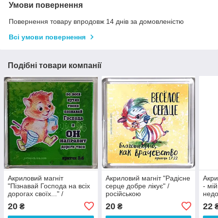
Умови повернення
Повернення товару впродовж 14 днів за домовленістю
Всі умови повернення
Подібні товари компанії
Акриловий магніт
Акриловий магніт "Радісне
Акри
"Пізнавай Господа на всіх
серце добре лікує" /
- мі
дорогах своїх..." /
російською
недо
російською
20
20
22
₴
₴