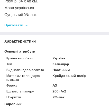
Розмір 34 х 48 см.
Мова українська
Суцільний УФ-лак
Приховати
Характеристики
Основні атрибути
Країна виробник
Україна
Тип
Календар
Вид календаря/плаката
Настінний
Матеріал календаря/
Крейдований папір
плаката
Формат
A3
Щільність паперу
200 г/м2
Покриття
УФ-лак
Виробник