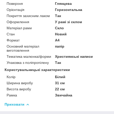
Поверхня
Глянцева
Орієнтація
Горизонтальна
Покриття захисним лаком
Так
Оформлення
У рамі зі склом
Матеріал рами
Скло
Стан
Новий
Формат
A4
Основний матеріал
папір
виготовлення
Тематика малюнка/форми
Християнські написи
Упаковка з поліпропілену
Так
Користувальницькі характеристики
Колір
Білий
Ширина виробу
31 см
Висота виробу
22 см
Рамка
Звичайна
Приховати