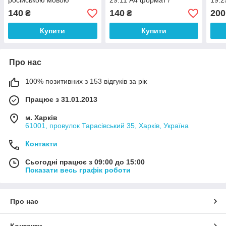
російською мовою
29:11 А4 формат /
19:2
російською мовою
/ са
140
140
200
₴
₴
Купити
Купити
Про нас
100% позитивних з 153 відгуків за рік
Працює з 31.01.2013
м. Харків
61001, провулок Тарасівський 35, Харків, Україна
Контакти
Сьогодні працює з 09:00 до 15:00
Показати весь графік роботи
Про нас