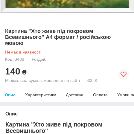
Картина "Хто живе під покровом
Всевишнього" А4 формат / російською
мовою
Немає в наявності
Код: 3488
Роздріб
140
₴
Мінімальна сума замовлення на сайті — 300 ₴
Опис
Характеристики
Доставка
Оплата
Умови п
Опис
Картина "Хто живе під покровом
Всевишнього"