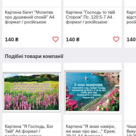
Картина багет "Молитва
Картина "Господь то твій
Карт
про душевний спокій" А4
Сторож" Пс. 120:5-7 А4
відс
формат / російською
формат / російською
росі
мовою
мовою
140
140
140
₴
₴
Подібні товари компанії
Картина "Я Господь, Бог
Картина "Я знаю наміри,
Чашк
Твій" А4 формат /
які маю про вас..." Єрем.
Вику