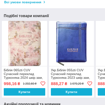
Всі умови повернення
Подібні товари компанії
Біблія 065zti CUV
Укр.Біблія 055zti CUV
Укр.
Сучасний переклад
Сучасний переклад
Суча
Турконяка 2024 шкір.зам,
Турконяка 2023 шкір.зам,
Турк
індекси, розмір 15.5х22 см
індекси, розмір 15х20.5 см
інде
998,16
888,27
888
₴
₴
1 202,60 ₴
1 070,20 ₴
(арт. 105-66-53)
(артикул 10563)
(арт
Купити
Купити
Акційні пропозиції та новинки