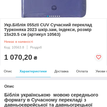
Укр.Біблія 055zti CUV Сучасний переклад
Турконяка 2023 шкір.зам, індекси, розмір
15х20.5 см (артикул 10563)
Немає в наявності
Код: 10563.8
Роздріб
1 070,20
₴
Опис
Характеристики
Доставка
Оплата
Умови 
Опис
Біблія українською мовою середнього
формату в Сучасному перекладі з
давньоєврейської та давньогрецької