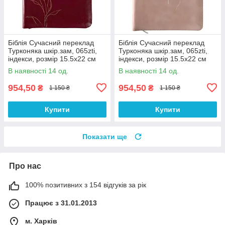
Біблія Сучасний переклад
Біблія Сучасний переклад
Турконяка шкір.зам, 065zti,
Турконяка шкір.зам, 065zti,
індекси, розмір 15.5х22 см
індекси, розмір 15.5х22 см
(арт 1056615) Бордова
(арт 1056614) Пудрова
В наявності 14 од.
В наявності 14 од.
954,50
954,50
₴
₴
1 150 ₴
1 150 ₴
Купити
Купити
Показати ще
Про нас
100% позитивних з 154 відгуків за рік
Працює з 31.01.2013
м. Харків