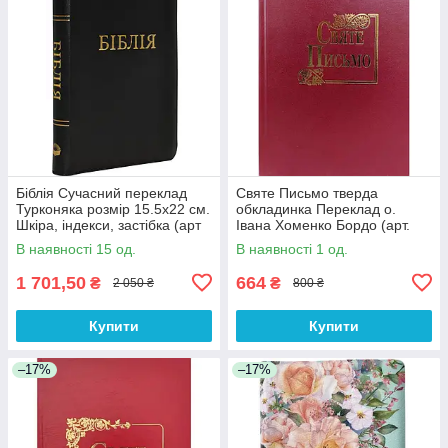
Біблія Сучасний переклад
Святе Письмо тверда
Турконяка розмір 15.5х22 см.
обкладинка Переклад о.
Шкіра, індекси, застібка (арт
Івана Хоменко Бордо (арт.
1056901) Чорна
1063.б) розмір 15х20.5 см
В наявності 15 од.
В наявності 1 од.
1 701,50
664
₴
₴
2 050 ₴
800 ₴
Купити
Купити
–17%
–17%