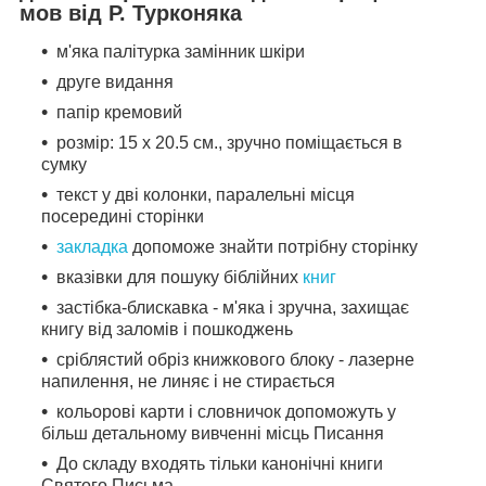
мов від Р. Турконяка
м'яка палітурка замінник шкіри
друге видання
папір кремовий
розмір: 15 х 20.5 см., зручно поміщається в
сумку
текст у дві колонки, паралельні місця
посередині сторінки
закладка
допоможе знайти потрібну сторінку
вказівки для пошуку біблійних
книг
застібка-блискавка - м'яка і зручна, захищає
книгу від заломів і пошкоджень
сріблястий обріз книжкового блоку - лазерне
напилення, не линяє і не стирається
кольорові карти і словничок допоможуть у
більш детальному вивченні місць Писання
До складу входять тільки канонічні книги
Святого Письма