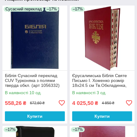
Сусасний переклад
–17%
–17%
Біблія Сучасний переклад
Єрусалимська Біблія Святе
CUV Турконяка з полями
Письмо І. Хоменко розмір
тверда обкл. (арт 1056332)
18х24.5 см Тв.Обкладинка,
Синя
Індекси
В наявності 10 од.
В наявності 3 од.
558,26
4 025,50
₴
₴
672,60 ₴
4 850 ₴
Купити
Купити
–17%
–17%