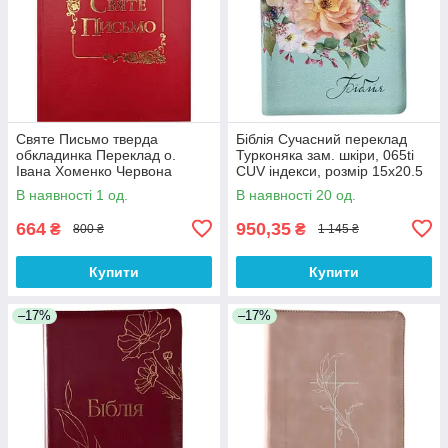
Святе Письмо тверда
Біблія Сучасний переклад
обкладинка Переклад о.
Турконяка зам. шкіри, 065ti
Івана Хоменко Червона
CUV індекси, розмір 15х20.5
розмір 15х20.5 см (арт.
см (арт 1056551) Кольорова
В наявності 1 од.
В наявності 20 од.
1063.Ч)
664
950,35
₴
₴
800 ₴
1 145 ₴
Купити
Купити
–17%
–17%