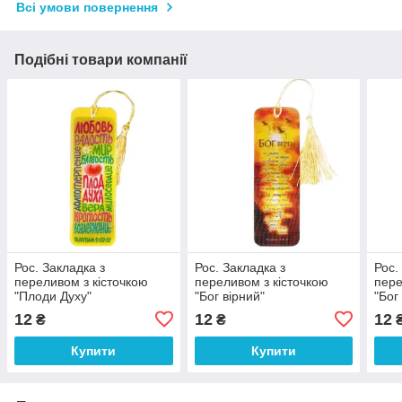
Всі умови повернення
Подібні товари компанії
Рос. Закладка з
Рос. Закладка з
Рос.
переливом з кісточкою
переливом з кісточкою
пере
"Плоди Духу"
"Бог вірний"
"Бог
вас 
12
12
12
₴
₴
Купити
Купити