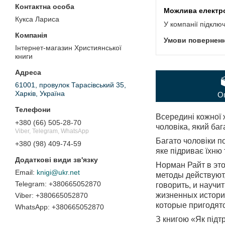
Кукса Лариса
У компанії підклю
Інтернет-магазин Християнської
книги
61001, провулок Тарасівський 35,
Харків, Україна
О
Всередині кожної 
+380 (66) 505-28-70
чоловіка, який бага
Viber, Telegram, WhatsApp
Багато чоловіки п
+380 (98) 409-74-59
яке підриває їхню 
Норман Райт в эт
knigi@ukr.net
методы действуют, 
+380665052870
говорить, и науч
жизненных историй
+380665052870
которые пригодятс
+380665052870
З книгою «Як підт