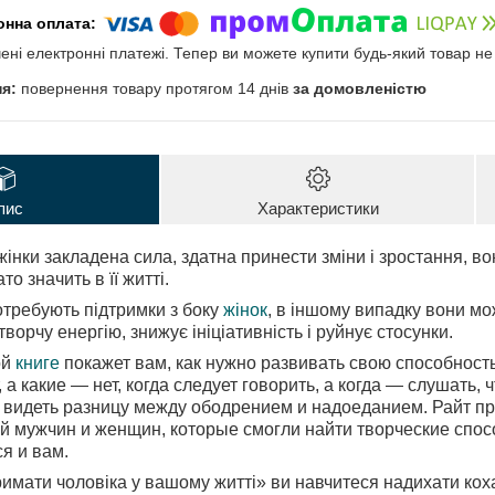
чені електронні платежі. Тепер ви можете купити будь-який товар н
повернення товару протягом 14 днів
за домовленістю
пис
Характеристики
жінки закладена сила, здатна принести зміни і зростання, в
то значить в її житті.
отребують підтримки з боку
жінок
, в іншому випадку вони мож
творчу енергію, знижує ініціативність і руйнує стосунки.
ой
книге
покажет вам, как нужно развивать свою способность
а какие — нет, когда следует говорить, а когда — слушать, 
ит видеть разницу между ободрением и надоеданием. Райт 
 мужчин и женщин, которые смогли найти творческие спосо
я и вам.
римати чоловіка у вашому житті» ви навчитеся надихати коха