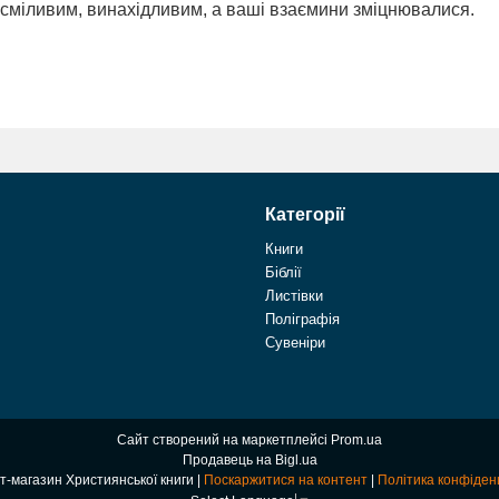
сміливим, винахідливим, а ваші взаємини зміцнювалися.
Категорії
Книги
Біблії
Листівки
Поліграфія
Сувеніри
Сайт створений на маркетплейсі
Prom.ua
Продавець на Bigl.ua
Інтернет-магазин Християнської книги |
Поскаржитися на контент
|
Політика конфіден