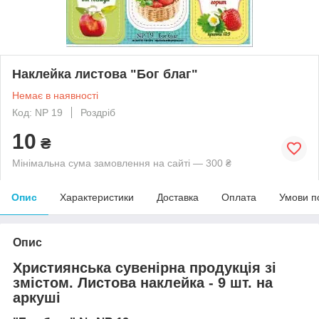
Наклейка листова "Бог благ"
Немає в наявності
Код: NP 19
Роздріб
10
₴
Мінімальна сума замовлення на сайті — 300 ₴
Опис
Характеристики
Доставка
Оплата
Умови п
Опис
Християнська сувенірна продукція зі
змістом. Листова наклейка - 9 шт. на
аркуші