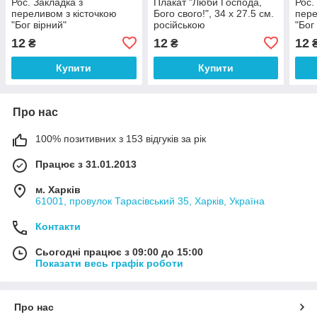
Рос. Закладка з
Плакат "Люби Господа,
Рос.
переливом з кісточкою
Бого свого!", 34 х 27.5 см.
пере
"Бог вірний"
російською
"Бог
вас 
12
12
12
₴
₴
Купити
Купити
Про нас
100% позитивних з 153 відгуків за рік
Працює з 31.01.2013
м. Харків
61001, провулок Тарасівський 35, Харків, Україна
Контакти
Сьогодні працює з 09:00 до 15:00
Показати весь графік роботи
Про нас