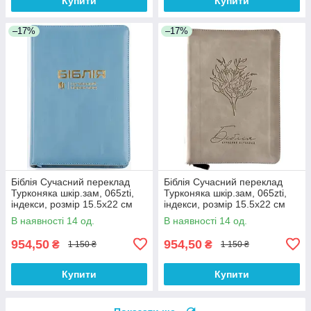
Купити
Купити
–17%
–17%
Біблія Сучасний переклад
Біблія Сучасний переклад
Турконяка шкір.зам, 065zti,
Турконяка шкір.зам, 065zti,
індекси, розмір 15.5х22 см
індекси, розмір 15.5х22 см
(арт 1056612) Голуба
(арт 1056616)
В наявності 14 од.
В наявності 14 од.
954,50
954,50
₴
₴
1 150 ₴
1 150 ₴
Купити
Купити