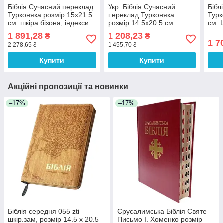
Біблія Сучасний переклад
Укр. Біблія Сучасний
Бібл
Турконяка розмір 15х21.5
переклад Турконяка
Турк
см. шкіра бізона, індекси
розмір 14.5х20.5 см.
см. 
(арт. 1056852) Корчнева
натуральна шкір (арт
заст
1 891,28
1 208,23
₴
₴
1055721) Чорна
Чор
1 7
2 278,65 ₴
1 455,70 ₴
Купити
Купити
Акційні пропозиції та новинки
–17%
–17%
Біблія середня 055 zti
Єрусалимська Біблія Святе
шкір.зам, розмір 14.5 х 20.5
Письмо І. Хоменко розмір