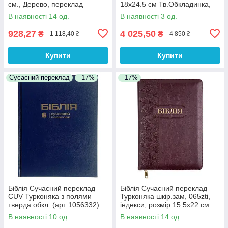
см., Дерево, переклад
18х24.5 см Тв.Обкладинка,
Огієнко (арт. 1015610)
Індекси
В наявності 14 од.
В наявності 3 од.
928,27
4 025,50
₴
₴
1 118,40 ₴
4 850 ₴
Купити
Купити
Сусасний переклад
–17%
–17%
Біблія Сучасний переклад
Біблія Сучасний переклад
CUV Турконяка з полями
Турконяка шкір.зам, 065zti,
тверда обкл. (арт 1056332)
індекси, розмір 15.5х22 см
Синя
(арт 1056611) Бордова
В наявності 10 од.
В наявності 14 од.