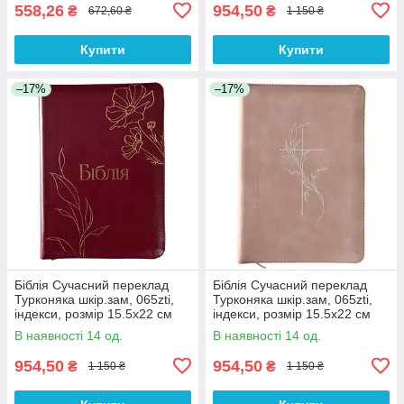
558,26
954,50
₴
₴
672,60 ₴
1 150 ₴
Купити
Купити
–17%
–17%
Біблія Сучасний переклад
Біблія Сучасний переклад
Турконяка шкір.зам, 065zti,
Турконяка шкір.зам, 065zti,
індекси, розмір 15.5х22 см
індекси, розмір 15.5х22 см
(арт 1056615) Бордова
(арт 1056614) Пудрова
В наявності 14 од.
В наявності 14 од.
954,50
954,50
₴
₴
1 150 ₴
1 150 ₴