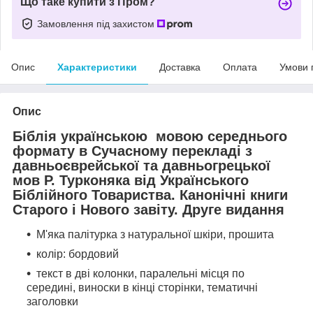
Що таке купити з Пром?
Замовлення під захистом
Опис
Характеристики
Доставка
Оплата
Умови 
Опис
Біблія українською мовою середнього
формату в Сучасному перекладі з
давньоєврейської та давньогрецької
мов Р. Турконяка від Українського
Біблійного Товариства. Канонічні книги
Старого і Нового завіту. Друге видання
М'яка палітурка з натуральної шкіри, прошита
колір: бордовий
текст в дві колонки, паралельні місця по
середині,
виноски в кінці сторінки, тематичні
заголовки