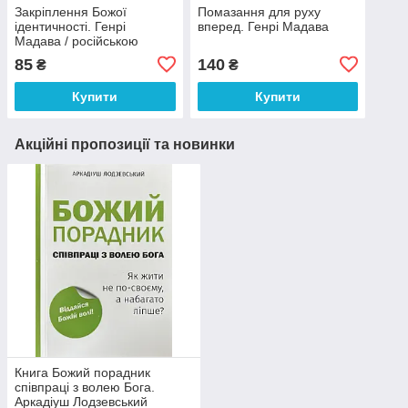
Закріплення Божої
Помазання для руху
ідентичності. Генрі
вперед. Генрі Мадава
Мадава / російською
мовою
85
140
₴
₴
Купити
Купити
Акційні пропозиції та новинки
Книга Божий порадник
співпраці з волею Бога.
Аркадіуш Лодзевський