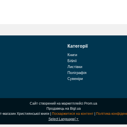
Категорії
Книги
Біблії
Листівки
Поліграфія
Сувеніри
Сайт створений на маркетплейсі
Prom.ua
Продавець на Bigl.ua
Інтернет-магазин Християнської книги |
Поскаржитися на контент
|
Політика конфіден
Select Language
▼