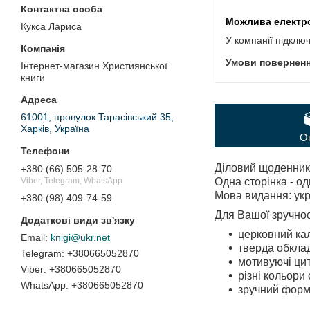
Кукса Лариса
У компанії підклю
Інтернет-магазин Християнської
книги
61001, провулок Тарасівський 35,
Харків, Україна
О
Діловий щоденник 
+380 (66) 505-28-70
Viber, Telegram, WhatsApp
Одна сторінка - од
Мова видання: укр
+380 (98) 409-74-59
Для Вашої зручнос
церковний ка
knigi@ukr.net
тверда обклад
+380665052870
мотивуючі ци
+380665052870
різні кольори 
+380665052870
зручний форма