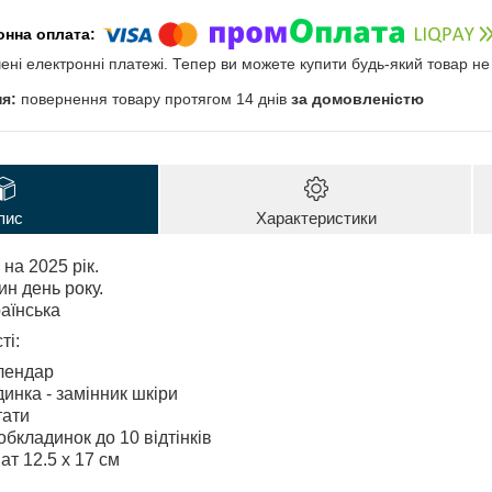
чені електронні платежі. Тепер ви можете купити будь-який товар н
повернення товару протягом 14 днів
за домовленістю
пис
Характеристики
на 2025 рік.
ин день року.
аїнська
ті:
лендар
инка - замінник шкіри
тати
обкладинок до 10 відтінків
т 12.5 х 17 см