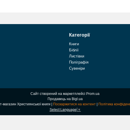
Категорії
Книги
Біблії
Листівки
Поліграфія
Сувеніри
Сайт створений на маркетплейсі
Prom.ua
Продавець на Bigl.ua
Інтернет-магазин Християнської книги |
Поскаржитися на контент
|
Політика конфіден
Select Language
▼