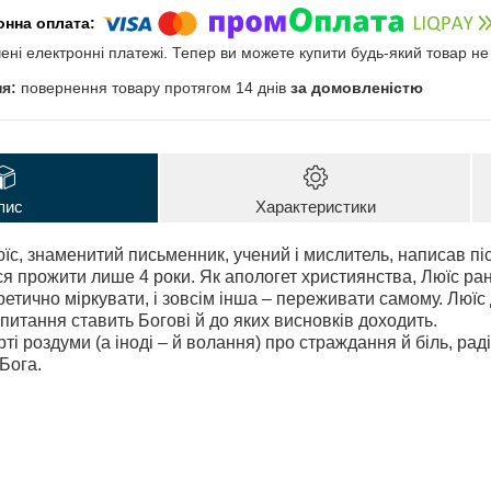
чені електронні платежі. Тепер ви можете купити будь-який товар н
повернення товару протягом 14 днів
за домовленістю
пис
Характеристики
юїс, знаменитий письменник, учений і мислитель, написав піс
я прожити лише 4 роки. Як апологет християнства, Люїс ран
ретично міркувати, і зовсім інша – переживати самому. Люїс
 питання ставить Богові й до яких висновків доходить.
рті роздуми (а іноді – й волання) про страждання й біль, раді
 Бога.