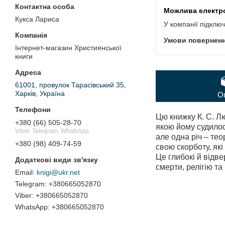
Кукса Лариса
У компанії підклю
Інтернет-магазин Християнської
книги
61001, провулок Тарасівський 35,
Харків, Україна
О
Цю книжку К. С. Л
+380 (66) 505-28-70
якою йому судилос
Viber, Telegram, WhatsApp
але одна річ – тео
+380 (98) 409-74-59
свою скорботу, які
Це глибокі й відве
смерти, релігію та
knigi@ukr.net
+380665052870
+380665052870
+380665052870