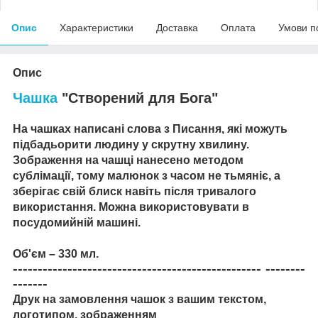
Опис
Характеристики
Доставка
Оплата
Умови п
Опис
Чашка
"Створений для Бога"
На чашках написані слова з Писання, які можуть
підбадьорити людину у скрутну хвилину.
Зображення на чашці нанесено методом
сублімації, тому малюнок з часом не тьмяніє, а
зберігає свій блиск навіть після тривалого
використання. Можна використовувати в
посудомийній машині.
Об'єм – 330 мл.
-------------------------------------------------- --------
-------
Друк на замовлення чашок з вашим текстом,
логотипом, зображенням