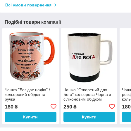
Всі умови повернення
Подібні товари компанії
Чашка "Бог дає надію" /
Чашка "Створений для
Чашк
кольоровий обідок та
Бога" кольорова Чорна з
розф
ручка
сіліконовим обідком
коль
ручк
180
250
180
₴
₴
Купити
Купити