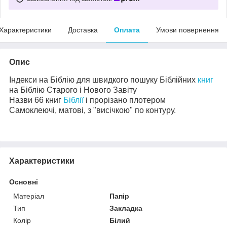
Характеристики
Доставка
Оплата
Умови повернення
Опис
Індекси на Біблію для швидкого пошуку Біблійних
книг
на Біблію Старого і Нового Завіту
Назви 66 книг
Біблії
і прорізано плотером
Самоклеючі, матові, з "висічкою" по контуру.
Характеристики
Основні
Матеріал
Папір
Тип
Закладка
Колір
Білий