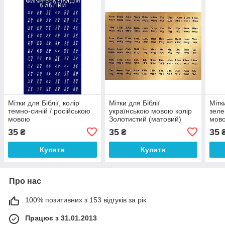
Мітки для Біблії, колір
Мітки для Біблії
Мітк
темно-синій / російською
українською мовою колір
зеле
мовою
Золотистий (матовий)
мов
35
35
35
₴
₴
Купити
Купити
Про нас
100% позитивних з 153 відгуків за рік
Працює з 31.01.2013