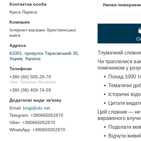
Кукса Лариса
Інтернет-магазин Християнської
книги
О
Тлумачний словник 
61001, провулок Тарасівський 35,
Харків, Україна
Чи траплялися вам
помічником у роз
Понад 1000 т
+380 (66) 505-28-70
Viber, Telegram, WhatsApp
Тематичні доб
+380 (98) 409-74-59
Історичні від
Цитати видатн
knigi@ukr.net
Цей словник — не 
+380665052870
вираженого влучні
+380665052870
Подолати мовн
+380665052870
Відчути живий