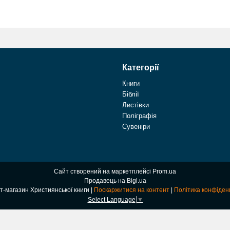
Категорії
Книги
Біблії
Листівки
Поліграфія
Сувеніри
Сайт створений на маркетплейсі
Prom.ua
Продавець на Bigl.ua
Інтернет-магазин Християнської книги |
Поскаржитися на контент
|
Політика конфіден
Select Language
▼