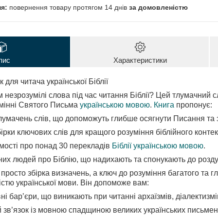
повернення товару протягом 14 днів
за домовленістю
пис
Характеристики
для читача української Біблії
 незрозумілі слова під час читання Біблії? Цей тлумачний
умінні Святого Письма
українською мовою
.
Книга
пропонує:
лумачень слів, що допоможуть глибше осягнути Писання та 
ірки ключових слів для кращого розуміння біблійного контек
омості про понад 30 перекладів
Біблії українською мовою
.
их людей про Біблію, що надихають та спонукають до розду
просто збірка визначень, а ключ до розуміння багатого та г
стю української мови. Він допоможе вам:
і бар’єри, що виникають при читанні архаїзмів, діалектизмі
 зв’язок із мовною спадщиною великих українських письменн