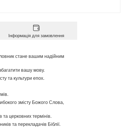
Інформація для замовлення
 словник стане вашим надійним
збагатити вашу мову.
сту та культури епох.
мів.
либокого змісту Божого Слова,
в та церковних термінів.
иків та перекладачів Біблії.