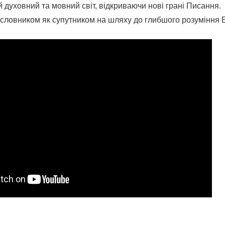
й духовний та мовний світ, відкриваючи нові грані Писання.
словником як супутником на шляху до глибшого розуміння Бо