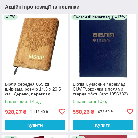
Акційні пропозиції та новинки
–17%
Сусасний переклад
–17%
Біблія середня 055 zti
Біблія Сучасний переклад
шкір.зам, розмір 14.5 х 20.5
CUV Турконяка з полями
см., Дерево, переклад
тверда обкл. (арт 1056332)
Огієнко (арт. 1015610)
Синя
В наявності 14 од.
В наявності 10 од.
928,27
558,26
₴
₴
1 118,40 ₴
672,60 ₴
Купити
Купити