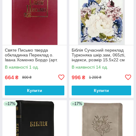
Святе Письмо тверда
Біблія Сучасний переклад
обкладинка Переклад о.
Турконяка шкір.зам, 065zti,
Івана Хоменко Бордо (арт.
індекси, розмір 15.5х22 см
1063.б) розмір 15х20.5 см
(арт 1056658) Квіти
В наявності 1 од.
В наявності 14 од.
664
996
₴
₴
800 ₴
1 200 ₴
Купити
Купити
–17%
–17%