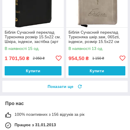
Біблія Сучасний переклад
Біблія Сучасний переклад
Турконяка розмір 15.5х22 см.
Турконяка шкір.зам, 065zti,
Шкіра, індекси, застібка (арт
індекси, розмір 15.5х22 см
1056901) Чорна
(арт 1056616)
В наявності 15 од.
В наявності 13 од.
1 701,50
954,50
₴
₴
2 050 ₴
1 150 ₴
Купити
Купити
Показати ще
Про нас
100% позитивних з 156 відгуків за рік
Працює з 31.01.2013