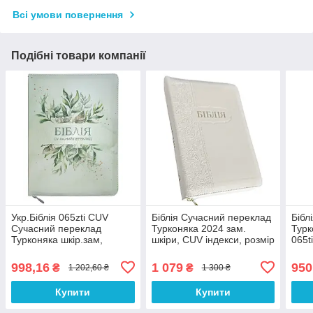
Всі умови повернення
Подібні товари компанії
Укр.Біблія 065zti CUV
Біблія Сучасний переклад
Бібл
Сучасний переклад
Турконяка 2024 зам.
Турк
Турконяка шкір.зам,
шкіри, CUV індекси, розмір
065t
індекси, розмір 15х22 см
15.5х22 см Біла (арт. 105-
15х2
(арт.105-66-54)
66-01)
Кол
998,16
1 079
950
₴
₴
1 202,60 ₴
1 300 ₴
Купити
Купити