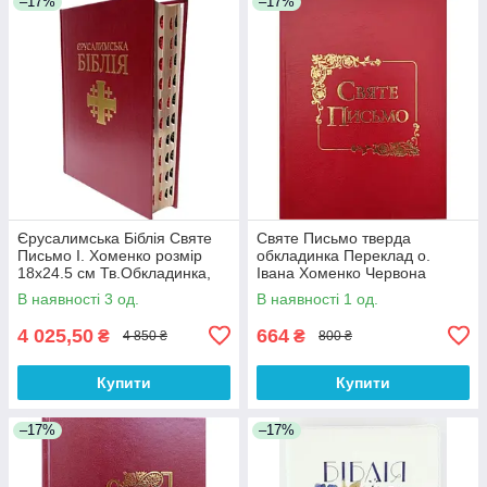
–17%
–17%
Єрусалимська Біблія Святе
Святе Письмо тверда
Письмо І. Хоменко розмір
обкладинка Переклад о.
18х24.5 см Тв.Обкладинка,
Івана Хоменко Червона
Індекси
розмір 15х20.5 см (арт.
В наявності 3 од.
В наявності 1 од.
1063.Ч)
4 025,50
664
₴
₴
4 850 ₴
800 ₴
Купити
Купити
–17%
–17%