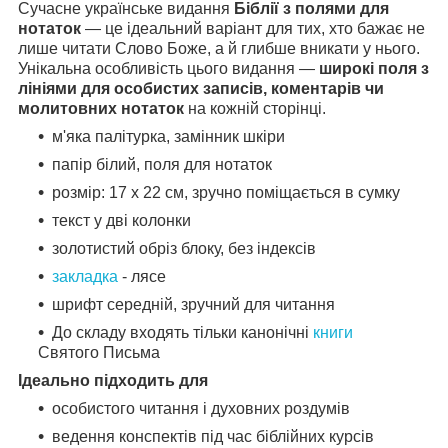
Сучасне українське видання
Біблії з полями для
нотаток
— це ідеальний варіант для тих, хто бажає не
лише читати Слово Боже, а й глибше вникати у нього.
Унікальна особливість цього видання —
широкі поля з
лініями для особистих записів, коментарів чи
молитовних нотаток
на кожній сторінці.
м'яка палітурка, замінник шкіри
папір білий, поля для нотаток
розмір: 17 х 22 см, зручно поміщається в сумку
текст у дві колонки
золотистий обріз блоку, без індексів
закладка
- лясе
шрифт середній, зручний для читання
До складу входять тільки канонічні
книги
Святого Письма
Ідеально підходить для
особистого читання і духовних роздумів
ведення конспектів під час біблійних курсів