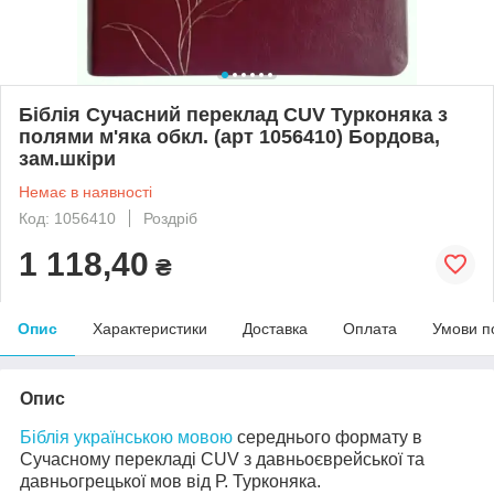
Біблія Сучасний переклад CUV Турконяка з
полями м'яка обкл. (арт 1056410) Бордова,
зам.шкіри
Немає в наявності
Код: 1056410
Роздріб
1 118,40
₴
Опис
Характеристики
Доставка
Оплата
Умови п
Опис
Біблія українською мовою
середнього формату в
Сучасному перекладі CUV з давньоєврейської та
давньогрецької мов від Р. Турконяка.