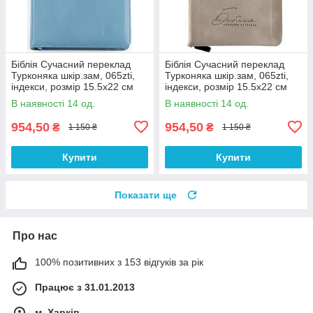
Біблія Сучасний переклад
Біблія Сучасний переклад
Турконяка шкір.зам, 065zti,
Турконяка шкір.зам, 065zti,
індекси, розмір 15.5х22 см
індекси, розмір 15.5х22 см
(арт 1056612) Голуба
(арт 1056616)
В наявності 14 од.
В наявності 14 од.
954,50
954,50
₴
₴
1 150 ₴
1 150 ₴
Купити
Купити
Показати ще
Про нас
100% позитивних з 153 відгуків за рік
Працює з 31.01.2013
м. Харків