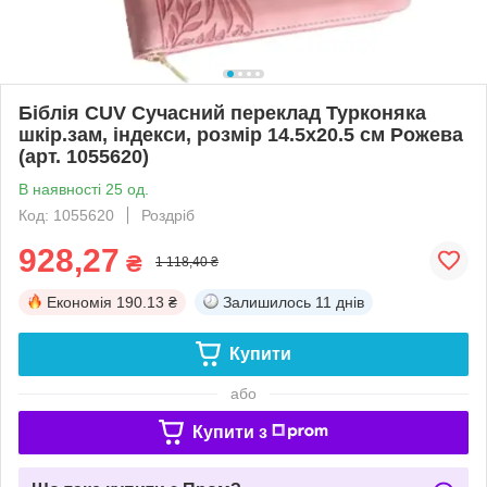
Біблія CUV Сучасний переклад Турконяка
шкір.зам, індекси, розмір 14.5х20.5 см Рожева
(арт. 1055620)
В наявності 25 од.
Код: 1055620
Роздріб
928,27
₴
1 118,40 ₴
Економія
190.13 ₴
Залишилось
11 днів
Купити
або
Купити з