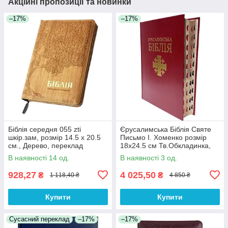
Акційні пропозиції та новинки
–17%
–17%
Біблія середня 055 zti
Єрусалимська Біблія Святе
шкір.зам, розмір 14.5 х 20.5
Письмо І. Хоменко розмір
см., Дерево, переклад
18х24.5 см Тв.Обкладинка,
Огієнко (арт. 1015610)
Індекси
В наявності 14 од.
В наявності 3 од.
928,27
4 025,50
₴
₴
1 118,40 ₴
4 850 ₴
Купити
Купити
Сусасний переклад
–17%
–17%