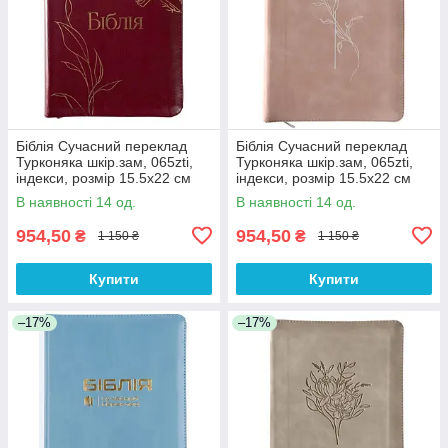
Біблія Сучасний переклад
Біблія Сучасний переклад
Турконяка шкір.зам, 065zti,
Турконяка шкір.зам, 065zti,
індекси, розмір 15.5х22 см
індекси, розмір 15.5х22 см
(арт 1056615) Бордова
(арт 1056614) Пудрова
В наявності 14 од.
В наявності 14 од.
954,50
954,50
₴
₴
1 150 ₴
1 150 ₴
Купити
Купити
–17%
–17%