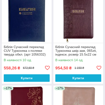
Біблія Сучасний переклад
Біблія Сучасний переклад
CUV Турконяка з полями
Турконяка шкір.зам, 065zti,
тверда обкл. (арт 1056332)
індекси, розмір 15.5х22 см
Синя
(арт 1056611) Бордова
В наявності 10 од.
В наявності 14 од.
558,26
954,50
₴
₴
672,60 ₴
1 150 ₴
Купити
Купити
–17%
–17%