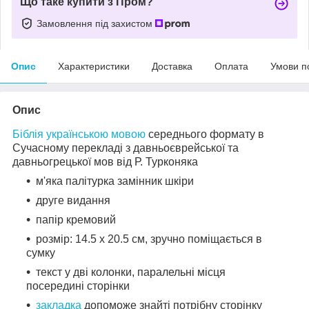
Що таке купити з Пром?
Замовлення під захистом
Опис
Характеристики
Доставка
Оплата
Умови п
Опис
Біблія українською мовою
середнього формату в
Сучасному перекладі з давньоєврейської та
давньогрецької мов від Р. Турконяка
м'яка палітурка замінник шкіри
друге видання
папір кремовий
розмір: 14.5 х 20.5 см, зручно поміщається в
сумку
текст у дві колонки, паралельні місця
посередині сторінки
закладка
допоможе знайті потрібну сторінку