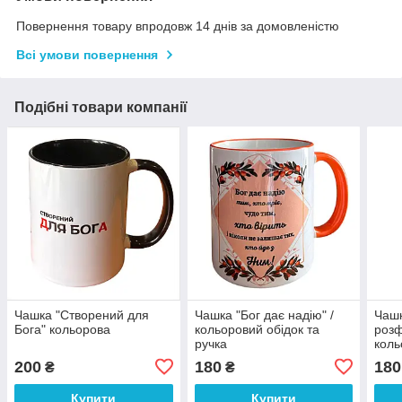
Повернення товару впродовж 14 днів за домовленістю
Всі умови повернення
Подібні товари компанії
Чашка "Створений для
Чашка "Бог дає надію" /
Чашк
Бога" кольорова
кольоровий обідок та
розф
ручка
коль
ручк
200
180
180
₴
₴
Купити
Купити