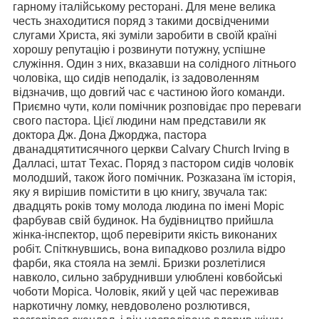
гарному італійському ресторані. Для мене велика
честь знаходитися поряд з такими досвідченими
слугами Христа, які зуміли заробити в своїй країні
хорошу репутацію і розвинути потужну, успішне
служіння. Один з них, вказавши на солідного літнього
чоловіка, що сидів неподалік, із задоволенням
відзначив, що довгий час є частиною його команди.
Приємно чути, коли помічник розповідає про переваги
свого пастора. Цієї людини нам представили як
доктора Дж. Дона Джорджа, пастора
дванадцятитисячного церкви Calvary Church Irving в
Далласі, штат Техас. Поряд з пастором сидів чоловік
молодший, також його помічник. Розказана їм історія,
яку я вирішив помістити в цю книгу, звучала так:
двадцять років тому молода людина по імені Моріс
фарбував свій будинок. На будівництво прийшла
жінка-інспектор, щоб перевірити якість виконаних
робіт. Спіткнувшись, вона випадково розлила відро
фарби, яка стояла на землі. Бризки розлетілися
навколо, сильно забруднивши улюблені ковбойські
чоботи Моріса. Чоловік, який у цей час переживав
наркотичну ломку, невдоволено розлютився,