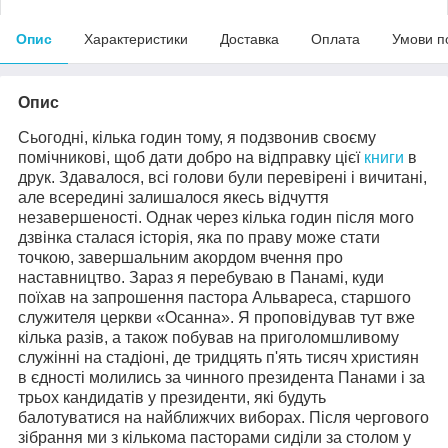
Опис
Характеристики
Доставка
Оплата
Умови п
Опис
Сьогодні, кілька годин тому, я подзвонив своєму
помічникові, щоб дати добро на відправку цієї
книги
в
друк. Здавалося, всі голови були перевірені і вичитані,
але всередині залишалося якесь відчуття
незавершеності. Однак через кілька годин після мого
дзвінка сталася історія, яка по праву може стати
точкою, завершальним акордом вчення про
наставництво. Зараз я перебуваю в Панамі, куди
поїхав на запрошення пастора Альвареса, старшого
служителя церкви «Осанна». Я проповідував тут вже
кілька разів, а також побував на приголомшливому
служінні на стадіоні, де тридцять п'ять тисяч християн
в єдності молились за чинного президента Панами і за
трьох кандидатів у президенти, які будуть
балотуватися на найближчих виборах. Після чергового
зібрання ми з кількома пасторами сиділи за столом у