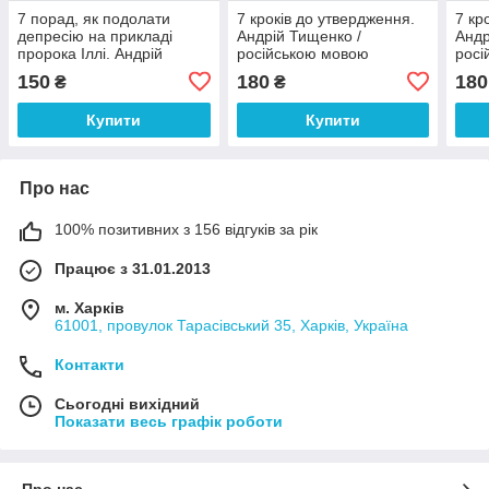
7 порад, як подолати
7 кроків до утвердження.
7 кр
депресію на прикладі
Андрій Тищенко /
Андр
пророка Іллі. Андрій
російською мовою
росі
Тищенко
150
180
180
₴
₴
Купити
Купити
Про нас
100% позитивних з 156 відгуків за рік
Працює з 31.01.2013
м. Харків
61001, провулок Тарасівський 35, Харків, Україна
Контакти
Сьогодні вихідний
Показати весь графік роботи
Про нас