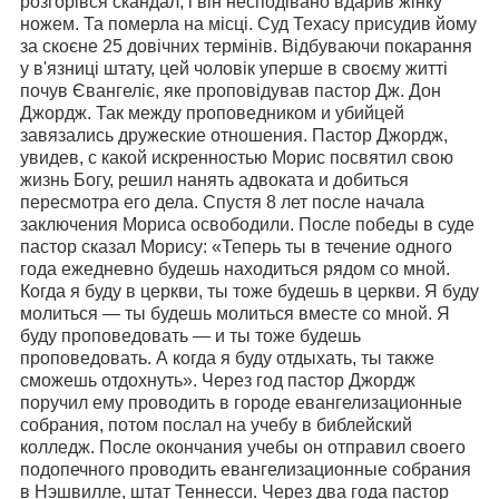
розгорівся скандал, і він несподівано вдарив жінку
ножем. Та померла на місці. Суд Техасу присудив йому
за скоєне 25 довічних термінів. Відбуваючи покарання
у в'язниці штату, цей чоловік уперше в своєму житті
почув Євангеліє, яке проповідував пастор Дж. Дон
Джордж. Так между проповедником и убийцей
завязались дружеские отношения. Пастор Джордж,
увидев, с какой искренностью Морис посвятил свою
жизнь Богу, решил нанять адвоката и добиться
пересмотра его дела. Спустя 8 лет после начала
заключения Мориса освободили. После победы в суде
пастор сказал Морису: «Теперь ты в течение одного
года ежедневно будешь находиться рядом со мной.
Когда я буду в церкви, ты тоже будешь в церкви. Я буду
молиться ― ты будешь молиться вместе со мной. Я
буду проповедовать ― и ты тоже будешь
проповедовать. А когда я буду отдыхать, ты также
сможешь отдохнуть». Через год пастор Джордж
поручил ему проводить в городе евангелизационные
собрания, потом послал на учебу в библейский
колледж. После окончания учебы он отправил своего
подопечного проводить евангелизационные собрания
в Нэшвилле, штат Теннесси. Через два года пастор