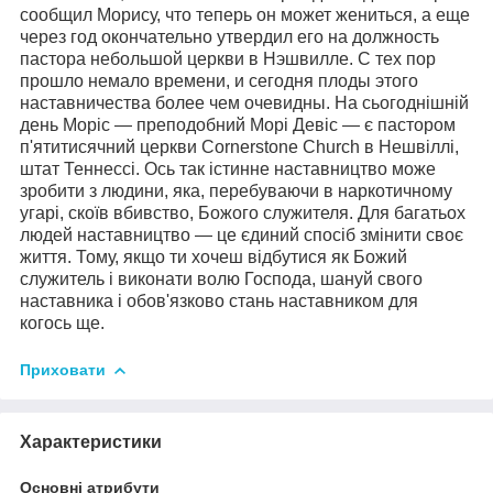
сообщил Морису, что теперь он может жениться, а еще
через год окончательно утвердил его на должность
пастора небольшой церкви в Нэшвилле. С тех пор
прошло немало времени, и сегодня плоды этого
наставничества более чем очевидны. На сьогоднішній
день Моріс ― преподобний Морі Девіс ― є пастором
п'ятитисячний церкви Cornerstone Church в Нешвіллі,
штат Теннессі. Ось так істинне наставництво може
зробити з людини, яка, перебуваючи в наркотичному
угарі, скоїв вбивство, Божого служителя. Для багатьох
людей наставництво ― це єдиний спосіб змінити своє
життя. Тому, якщо ти хочеш відбутися як Божий
служитель і виконати волю Господа, шануй свого
наставника і обов'язково стань наставником для
когось ще.
Приховати
Характеристики
Основні атрибути