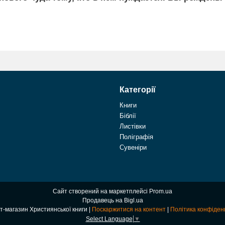
Категорії
Книги
Біблії
Листівки
Поліграфія
Сувеніри
Сайт створений на маркетплейсі
Prom.ua
Продавець на Bigl.ua
Інтернет-магазин Християнської книги |
Поскаржитися на контент
|
Політика конфіден
Select Language
▼