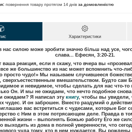
повернення товару протягом 14 днів
за домовленістю
пис
Характеристики
є в нас силою може зробити значно більш над усе, чо
слава... Ефесян, 3:20-21.
т ваша реакция, если я скажу, что вчера вы «прозева
 все же большинство из нас может вспомнить что-ли
Это просто чудо!» Мы называем случившееся божест
 сверхъестественным вмешательством. Будто сам Бо
димое и невидимое, чтобы сделать для нас что-то н
ько Он. И мы не ожидаем, что нечто подобное снова
и ожидаем? Я написал эту
книгу
, чтобы вы увидели,
х чудес. И он заброшен. Вместо раздумий о действи
риглашаю вас встретиться с чудесами, которые Бог с
ерство с Ним в этом потрясающем деле. Правда в т
венной жизни – выполнять Божью работу Его же си
о выходить из дома в полной уверенности, что сегод
нового чуда тому, кто в нем нуждается. Вы рождены