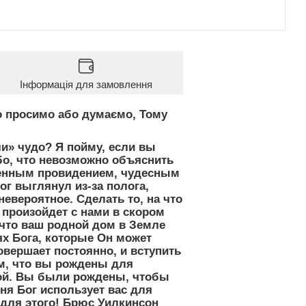
Інформація для замовлення
го просимо або думаємо, Тому
ли» чудо? Я пойму, если вы
бо, что невозможно объяснить
венным провидением, чудесным
г выглянул из-за полога,
евероятное. Сделать то, на что
 произойдет с нами в скором
 что ваш родной дом в Земле
ях Бога, которые Он может
овершает постоянно, и вступить
ом, что вы рождены для
лой. Вы были рождены, чтобы
ня Бог использует вас для
 для этого! Брюс Уилкинсон