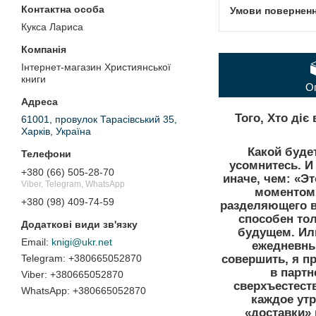
Кукса Лариса
Інтернет-магазин Християнської
книги
О
Того, Хто ді
61001, провулок Тарасівський 35,
Харків, Україна
Какой буде
усомнитесь. И
+380 (66) 505-28-70
иначе, чем: «
Viber, Telegram, WhatsApp
моментом,
+380 (98) 409-74-59
разделяющего ви
способен тол
будущем. Ил
knigi@ukr.net
ежедневны
совершить, я п
+380665052870
в партн
+380665052870
сверхъестест
+380665052870
каждое утр
«доставки» 