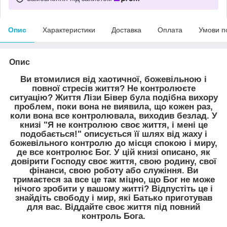
Опис
Характеристики
Доставка
Оплата
Умови п
Опис
Ви втомилися від хаотичної, божевільною і
повної стресів життя? Не контролюєте
ситуацію? Життя Лізи Бівер була подібна вихору
проблем, поки вона не виявила, що кожен раз,
коли вона все контролювала, виходив безлад. У
книзі "Я не контролюю своє життя, і мені це
подобається!" описується її шлях від жаху і
божевільного контролю до місця спокою і миру,
де все контролює Бог. У цій книзі описано, як
довірити Господу своє життя, свою родину, свої
фінанси, свою роботу або служіння. Ви
тримаєтеся за все це так міцно, що Бог не може
нічого зробити у вашому житті? Відпустіть це і
знайдіть свободу і мир, які Батько приготував
для вас. Віддайте своє життя під повний
контроль Бога.