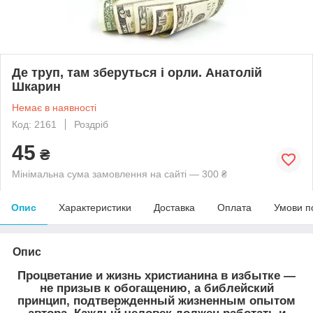
Де труп, там зберуться і орли. Анатолій
Шкарин
Немає в наявності
Код: 2161
Роздріб
45
₴
Мінімальна сума замовлення на сайті — 300 ₴
Опис
Характеристики
Доставка
Оплата
Умови п
Опис
Процветание и жизнь христианина в избытке ―
не призыв к обогащению, а библейский
принцип, подтвержденный жизненным опытом