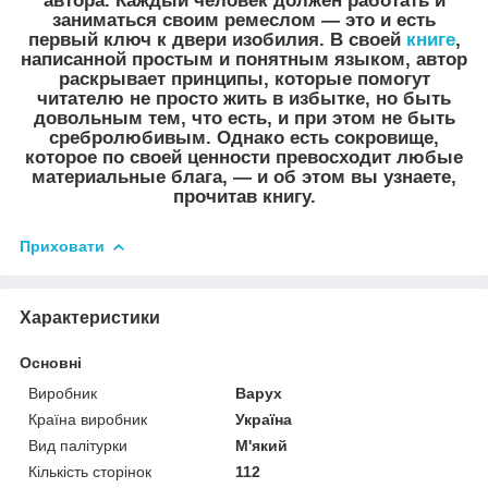
автора. Каждый человек должен работать и
заниматься своим ремеслом ― это и есть
первый ключ к двери изобилия. В своей
книге
,
написанной простым и понятным языком, автор
раскрывает принципы, которые помогут
читателю не просто жить в избытке, но быть
довольным тем, что есть, и при этом не быть
сребролюбивым. Однако есть сокровище,
которое по своей ценности превосходит любые
материальные блага, ― и об этом вы узнаете,
прочитав книгу.
Приховати
Характеристики
Основні
Виробник
Варух
Країна виробник
Україна
Вид палітурки
М'який
Кількість сторінок
112