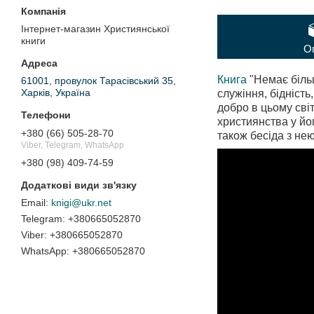
Інтернет-магазин Християнської
книги
О
Книга
"Немає біль
61001, провулок Тарасівський 35,
Харків, Україна
служіння, бідніст
добро в цьому світ
християнства у йог
+380 (66) 505-28-70
також бесіда з не
Viber, Telegram, WhatsApp
+380 (98) 409-74-59
knigi@ukr.net
+380665052870
+380665052870
+380665052870