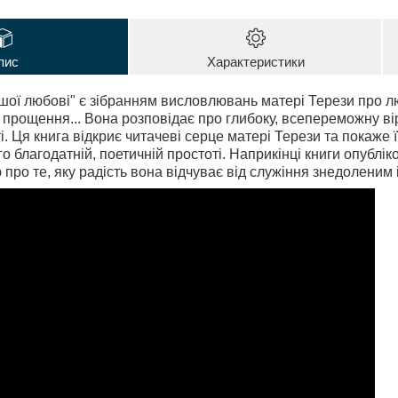
пис
Характеристики
шої любові" є зібранням висловлювань матері Терези про л
ь, прощення... Вона розповідає про глибоку, всепереможну ві
і. Ця книга відкриє читачеві серце матері Терези та покаже
о благодатній, поетичній простоті. Наприкінці книги опублік
ю про те, яку радість вона відчуває від служіння знедоленим