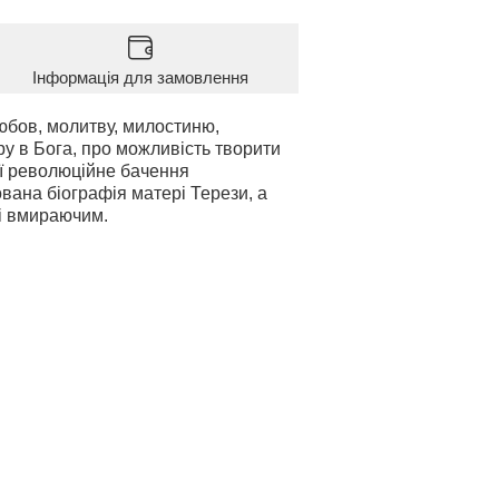
Інформація для замовлення
юбов, молитву, милостиню,
ру в Бога, про можливість творити
 її революційне бачення
ована біографія матері Терези, а
 і вмираючим.