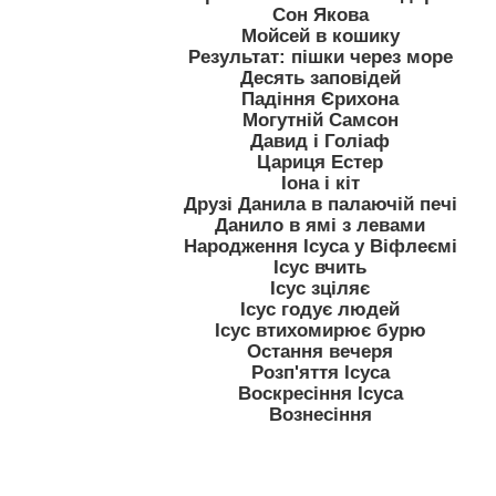
Сон Якова
Мойсей в кошику
Результат: пішки через море
Десять заповідей
Падіння Єрихона
Могутній Самсон
Давид і Голіаф
Цариця Естер
Іона і кіт
Друзі Данила в палаючій печі
Данило в ямі з левами
Народження Ісуса у Віфлеємі
Ісус вчить
Ісус зціляє
Ісус годує людей
Ісус втихомирює бурю
Остання вечеря
Розп'яття Ісуса
Воскресіння Ісуса
Вознесіння