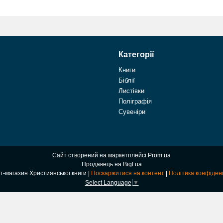
Категорії
Книги
Біблії
Листівки
Поліграфія
Сувеніри
Сайт створений на маркетплейсі
Prom.ua
Продавець на Bigl.ua
Інтернет-магазин Християнської книги |
Поскаржитися на контент
|
Політика конфіден
Select Language
▼