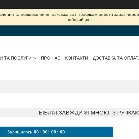
лення та повідомлення, оскільки за її графіком роботи зараз нер
робочий час.
И ТА ПОСЛУГИ
ПРО НАС
КОНТАКТИ
ДОСТАВКА ТА ОПЛАТ
БІБЛІЯ ЗАВЖДИ ЗІ МНОЮ. З РУЧКАМ
Залишилось
0
0
0
0
0
0
0
0