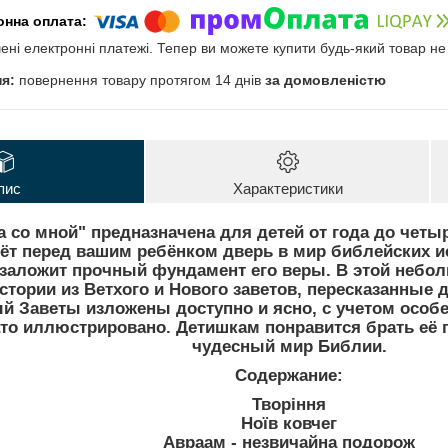
чені електронні платежі. Тепер ви можете купити будь-який товар н
повернення товару протягом 14 днів
за домовленістю
пис
Характеристики
а со мной" предназначена для детей от года до четы
ёт перед вашим ребёнком дверь в мир библейских ис
 заложит прочный фундамент его веры. В этой небо
стории из Ветхого и Нового заветов, пересказанные
й Заветы изложены доступно и ясно, с учетом особе
то иллюстрировано. Детишкам понравится брать её 
чудесный мир Библии.
Содержание:
Творіння
Ноїв ковчег
Авраам - незвичайна подорож