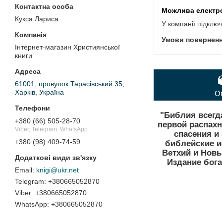
Кукса Лариса
У компанії підклю
Інтернет-магазин Християнської
книги
61001, провулок Тарасівський 35,
Харків, Україна
О
"Библия всегд
+380 (66) 505-28-70
первой распахн
Viber, Telegram, WhatsApp
спасения и
+380 (98) 409-74-59
библейские и
Ветхий и Новы
Издание бога
knigi@ukr.net
+380665052870
+380665052870
+380665052870