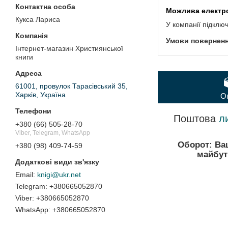
Кукса Лариса
У компанії підклю
Інтернет-магазин Християнської
книги
61001, провулок Тарасівський 35,
Харків, Україна
О
Поштова
л
+380 (66) 505-28-70
Viber, Telegram, WhatsApp
Оборот:
Ваш
+380 (98) 409-74-59
майбут
knigi@ukr.net
+380665052870
+380665052870
+380665052870