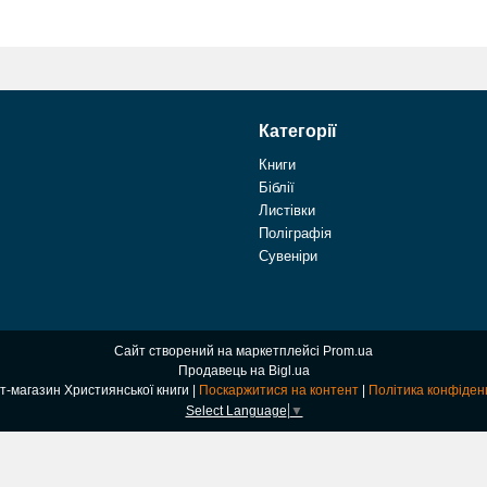
Категорії
Книги
Біблії
Листівки
Поліграфія
Сувеніри
Сайт створений на маркетплейсі
Prom.ua
Продавець на Bigl.ua
Інтернет-магазин Християнської книги |
Поскаржитися на контент
|
Політика конфіден
Select Language
▼