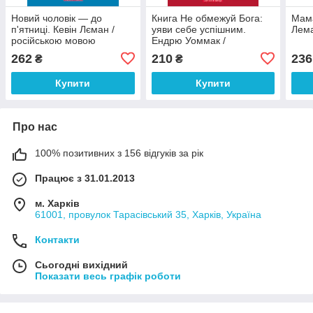
Новий чоловік — до
Книга Не обмежуй Бога:
Мама
п'ятниці. Кевін Лєман /
уяви себе успішним.
Лема
російською мовою
Ендрю Уоммак /
російською мовою
262
210
236
₴
₴
Купити
Купити
Про нас
100% позитивних з 156 відгуків за рік
Працює з 31.01.2013
м. Харків
61001, провулок Тарасівський 35, Харків, Україна
Контакти
Сьогодні вихідний
Показати весь графік роботи