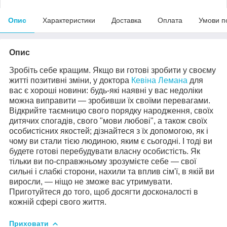
Опис
Характеристики
Доставка
Оплата
Умови п
Опис
Зробіть себе кращим. Якщо ви готові зробити у своєму
житті позитивні зміни, у доктора
Кевіна Лемана
для
вас є хороші новини: будь-які наявні у вас недоліки
можна виправити — зробивши їх своїми перевагами.
Відкрийте таємницю свого порядку народження, своїх
дитячих спогадів, свого "мови любові", а також своїх
особистісних якостей; дізнайтеся з їх допомогою, як і
чому ви стали тією людиною, яким є сьогодні. І тоді ви
будете готові перебудувати власну особистість. Як
тільки ви по-справжньому зрозумієте себе — свої
сильні і слабкі сторони, нахили та вплив сім'ї, в якій ви
виросли, — ніщо не зможе вас утримувати.
Приготуйтеся до того, щоб досягти досконалості в
кожній сфері свого життя.
Приховати