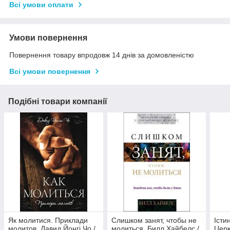
Всі умови оплати
Умови повернення
Повернення товару впродовж 14 днів за домовленістю
Всі умови повернення
Подібні товари компанії
Як молитися. Приклади
Слишком занят, чтобы не
Істи
молитов. Давид Йонгі Чо /
молиться. Билл Хайбелс /
Церк