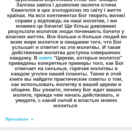
Залізна завіса і дозволив засяяти істини
Євангелія в цих зголоднілих по світу і життя
країнах. На всіх континентах Бог творить великі
справи у відповідь на наші молитви, і ми
можемо це бачити! Ще більш дивовижні
результати молитов люди починають бачити у
власних життях. Все больше и больше людей во
всем мире молятся в ожидании того, что Бог
услышит и ответит на эти молитвы. И такая
действенная молитва доступна совершенно
каждому. В
книге
"Церкви, которые молятся"
приведены конкретные примеры того, как Бог
отвечает на сильные, горячие молитвы в
каждом уголке нашей планеты. Также в этой
книге вы найдете практические советы о том,
как использовать молитву в вашей церкви и
общине. Вы узнаете, почему Бог ждет ваших
молитв, прежде чем начать действовать, и
увидите, с какой силой и властью можно
молиться.
Приховати