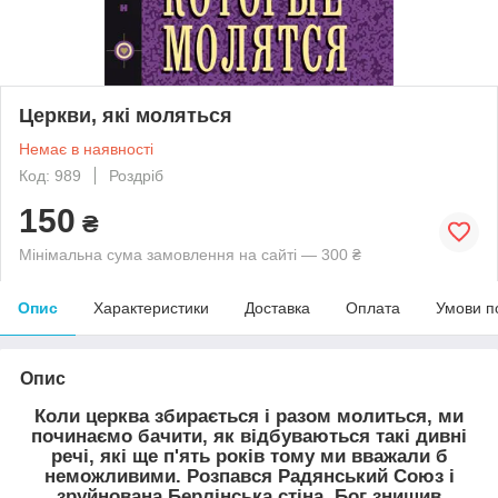
Церкви, які моляться
Немає в наявності
Код: 989
Роздріб
150
₴
Мінімальна сума замовлення на сайті — 300 ₴
Опис
Характеристики
Доставка
Оплата
Умови п
Опис
Коли церква збирається і разом молиться, ми
починаємо бачити, як відбуваються такі дивні
речі, які ще п'ять років тому ми вважали б
неможливими. Розпався Радянський Союз і
зруйнована Берлінська стіна. Бог знищив