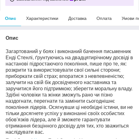
Опис
Характеристики
Доставка
Оплата
Умови п
Опис
Загартований у боях і виконаний бачення письменник
Енді Стенлі, ґрунтуючись на двадцятирічному досвіді в
настанові підростаючого покоління, пише про те, як:
розкрити та використовувати свої сильні сторони;
приборкати свій страх; впоратися з невпевненістю;
залучити на свій бік досвідченого наставника та
заручитися його підтримкою; зберегти моральну владу.
Здібні чоловіки та жінки зможуть рано чи пізно
наздогнати, перегнати та замінити сьогоднішнє
покоління лідерів. Осягнувши ці необхідні істини, ви не
тільки досягнете успіху у виконанні своїх особистих
обов'язків лідера, але й зможете гарантувати
отримання безцінного досвіду для тих, хто зважиться
наслідувати вас.