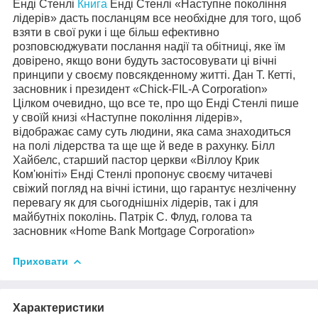
Енді Стенлі
Книга
Енді Стенлі «Наступне покоління
лідерів» дасть посланцям все необхідне для того, щоб
взяти в свої руки і ще більш ефективно
розповсюджувати послання надії та обітниці, яке їм
довірено, якщо вони будуть застосовувати ці вічні
принципи у своєму повсякденному житті. Дан Т. Кетті,
засновник і президент «Chick-FIL-A Corporation»
Цілком очевидно, що все те, про що Енді Стенлі пише
у своїй книзі «Наступне покоління лідерів»,
відображає саму суть людини, яка сама знаходиться
на полі лідерства та ще ще й веде в рахунку. Білл
Хайбелс, старший пастор церкви «Віллоу Крик
Ком'юніті» Енді Стенлі пропонує своєму читачеві
свіжий погляд на вічні істини, що гарантує незліченну
перевагу як для сьогоднішніх лідерів, так і для
майбутніх поколінь. Патрік С. Флуд, голова та
засновник «Home Bank Mortgage Corporation»
Приховати
Характеристики