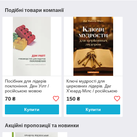
Подібні товари компанії
Посібник для лідерів
Ключі мудрості для
поклоніння. Ден Уілт /
церковних лідерів. Даг
російською мовою
Х'юард-Мілс / російською
мовою
70
150
₴
₴
Купити
Купити
Акційні пропозиції та новинки