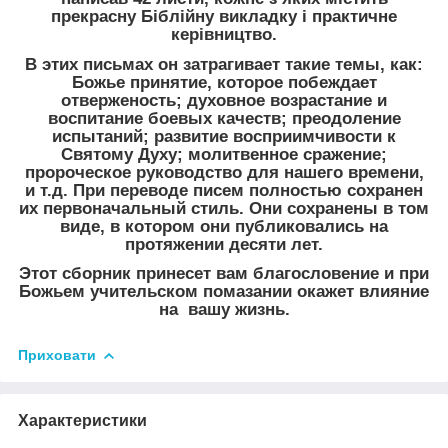
прекрасну Біблійну викладку і практичне
керівництво.
В этих письмах он затрагивает такие темы, как:
Божье принятие, которое побеждает
отверженость; духовное возрастание и
воспитание боевых качеств; преодоление
испытаний; развитие восприимчивости к
Святому Духу; молитвенное сражение;
пророческое руководство для нашего времени,
и т.д. При переводе писем полностью сохранен
их первоначальный стиль. Они сохранены в том
виде, в котором они публиковались на
протяжении десяти лет.
Этот сборник принесет вам благословение и при
Божьем учительском помазании окажет влияние
на вашу жизнь.
Приховати
Характеристики