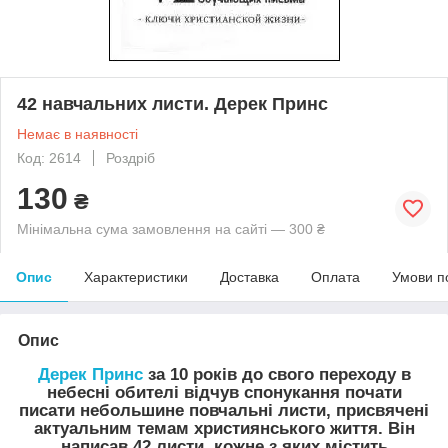
42 навчальних листи. Дерек Принс
Немає в наявності
Код: 2614
Роздріб
130
₴
Мінімальна сума замовлення на сайті — 300 ₴
Опис
Характеристики
Доставка
Оплата
Умови п
Опис
Дерек Принс
за 10 років до свого переходу в
небесні обителі відчув спонукання почати
писати небольшине повчальні листи, присвячені
актуальним темам християнського життя. Він
написав 42 листи, кожне з яких містить