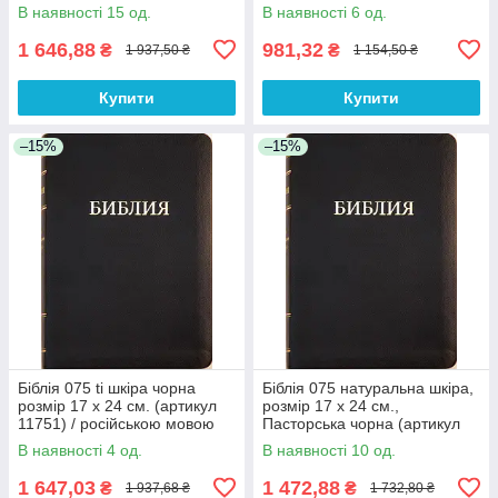
рос.мовою
ІНДЕКСІВ
В наявності 15 од.
В наявності 6 од.
1 646,88
981,32
₴
₴
1 937,50 ₴
1 154,50 ₴
Купити
Купити
–15%
–15%
Біблія 075 ti шкіра чорна
Біблія 075 натуральна шкіра,
розмір 17 х 24 см. (артикул
розмір 17 х 24 см.,
11751) / російською мовою
Пасторська чорна (артикул
11765)
В наявності 4 од.
В наявності 10 од.
1 647,03
1 472,88
₴
₴
1 937,68 ₴
1 732,80 ₴