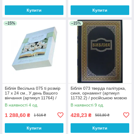
Купити
Купити
–15%
–15%
Біблія Весільна 075 ti розмір
Біблія 073 тверда палітурка,
17 х 24 см., У день Вашого
синя, орнамент (артикул
вінчання (артикул 11764) /
11732.2) / російською мовою
рос.мовою
В наявності 4 од.
В наявності 9 од.
1 288,60
428,23
₴
₴
1 516 ₴
503,80 ₴
Купити
Купити