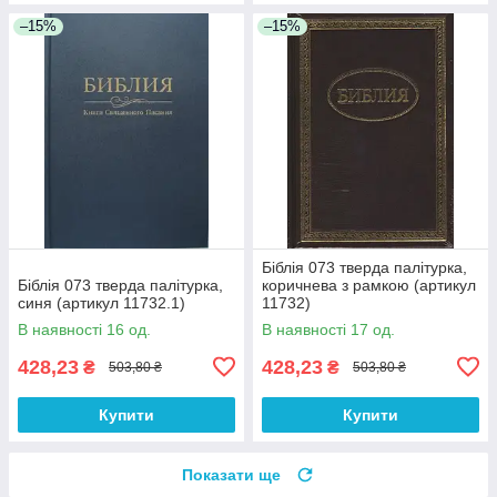
–15%
–15%
Біблія 073 тверда палітурка,
Біблія 073 тверда палітурка,
коричнева з рамкою (артикул
синя (артикул 11732.1)
11732)
В наявності 16 од.
В наявності 17 од.
428,23
428,23
₴
₴
503,80 ₴
503,80 ₴
Купити
Купити
Показати ще