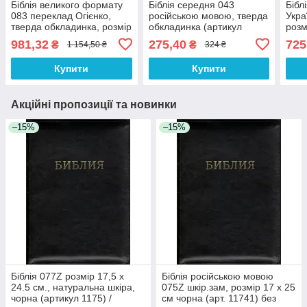
Біблія великого формату
Біблія середня 043
Бібл
083 переклад Огієнко,
російською мовою, тверда
Укра
тверда обкладинка, розмір
обкладинка (артикул
розм
21 х 30 см
11434) чорна
обкл
981,32
275,40
725
₴
₴
1 154,50 ₴
324 ₴
Чор
Купити
Купити
Акційні пропозиції та новинки
–15%
–15%
Біблія 077Z розмір 17,5 х
Біблія російською мовою
24.5 см., натуральна шкіра,
075Z шкір.зам, розмір 17 х 25
чорна (артикул 1175) /
см чорна (арт. 11741) без