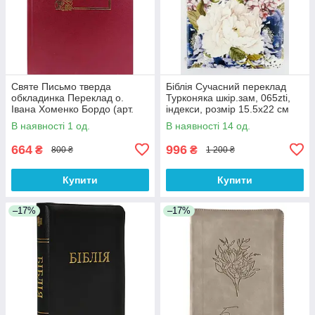
Святе Письмо тверда
Біблія Сучасний переклад
обкладинка Переклад о.
Турконяка шкір.зам, 065zti,
Івана Хоменко Бордо (арт.
індекси, розмір 15.5х22 см
1063.б) розмір 15х20.5 см
(арт 1056658) Квіти
В наявності 1 од.
В наявності 14 од.
664
996
₴
₴
800 ₴
1 200 ₴
Купити
Купити
–17%
–17%