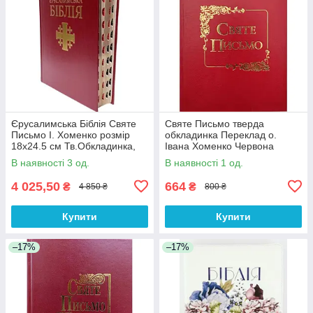
Єрусалимська Біблія Святе
Святе Письмо тверда
Письмо І. Хоменко розмір
обкладинка Переклад о.
18х24.5 см Тв.Обкладинка,
Івана Хоменко Червона
Індекси
розмір 15х20.5 см (арт.
В наявності 3 од.
В наявності 1 од.
1063.Ч)
4 025,50
664
₴
₴
4 850 ₴
800 ₴
Купити
Купити
–17%
–17%