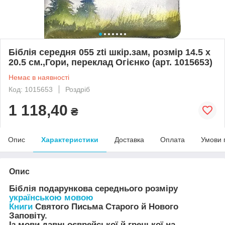
Біблія середня 055 zti шкір.зам, розмір 14.5 х
20.5 см.,Гори, переклад Огієнко (арт. 1015653)
Немає в наявності
Код: 1015653
Роздріб
1 118,40
₴
Опис
Характеристики
Доставка
Оплата
Умови 
Опис
Біблія подарункова середнього розміру
українською мовою
Книги
Святого Письма Старого й Нового
Заповіту.
Із мови давньоєврейської й грецької на