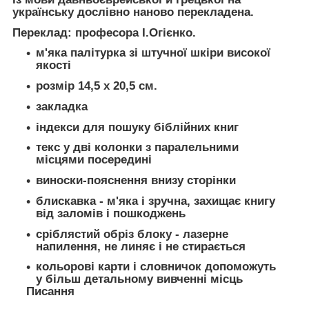
українську дослівно наново перекладена.
Переклад: професора І.Огієнко.
м'яка палітурка зі штучної шкіри високої
якості
розмір 14,5 х 20,5 см.
закладка
індекси для пошуку біблійних книг
текс у дві колонки з паралельними
місцями посередині
виноски-пояснення внизу сторінки
блискавка - м'яка і зручна, захищає книгу
від заломів і пошкоджень
сріблястий обріз блоку - лазерне
напилення, не линяє і не стирається
кольорові карти і словничок допоможуть
у більш детальному вивченні місць
Писання