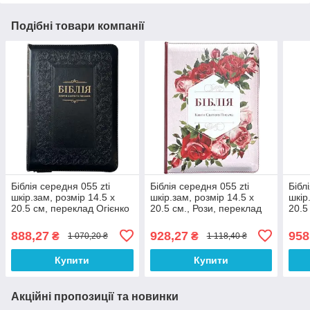
Подібні товари компанії
Біблія середня 055 zti
Біблія середня 055 zti
Бібл
шкір.зам, розмір 14.5 х
шкір.зам, розмір 14.5 х
шкір
20.5 см, переклад Огієнко
20.5 см., Рози, переклад
20.5
(арт. 1015611) Чорна
Огієнко (арт. 1015656)
в ко
1015
888,27
928,27
958
₴
₴
1 070,20 ₴
1 118,40 ₴
Купити
Купити
Акційні пропозиції та новинки