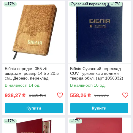
–17%
Сусасний переклад
–17%
Біблія середня 055 zti
Біблія Сучасний переклад
шкір.зам, розмір 14.5 х 20.5
CUV Турконяка з полями
см., Дерево, переклад
тверда обкл. (арт 1056332)
Огієнко (арт. 1015610)
Синя
В наявності 14 од.
В наявності 10 од.
928,27
558,26
₴
₴
1 118,40 ₴
672,60 ₴
Купити
Купити
–17%
–17%