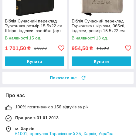
Біблія Сучасний переклад
Біблія Сучасний переклад
Турконяка розмір 15.5х22 см.
Турконяка шкір.зам, 065zti,
Шкіра, індекси, застібка (арт
індекси, розмір 15.5х22 см
1056901) Чорна
(арт 1056616)
В наявності 15 од.
В наявності 13 од.
1 701,50
954,50
₴
₴
2 050 ₴
1 150 ₴
Купити
Купити
Показати ще
Про нас
100% позитивних з 156 відгуків за рік
Працює з 31.01.2013
м. Харків
61001, провулок Тарасівський 35, Харків, Україна